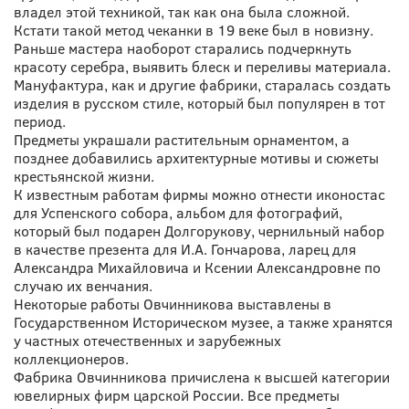
владел этой техникой, так как она была сложной.
Кстати такой метод чеканки в 19 веке был в новизну.
Раньше мастера наоборот старались подчеркнуть
красоту серебра, выявить блеск и переливы материала.
Мануфактура, как и другие фабрики, старалась создать
изделия в русском стиле, который был популярен в тот
период.
Предметы украшали растительным орнаментом, а
позднее добавились архитектурные мотивы и сюжеты
крестьянской жизни.
К известным работам фирмы можно отнести иконостас
для Успенского собора, альбом для фотографий,
который был подарен Долгорукову, чернильный набор
в качестве презента для И.А. Гончарова, ларец для
Александра Михайловича и Ксении Александровне по
случаю их венчания.
Некоторые работы Овчинникова выставлены в
Государственном Историческом музее, а также хранятся
у частных отечественных и зарубежных
коллекционеров.
Фабрика Овчинникова причислена к высшей категории
ювелирных фирм царской России. Все предметы