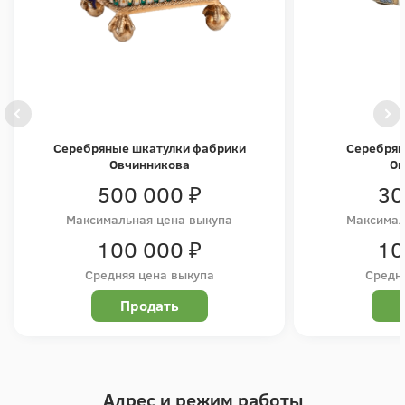
Серебряные шкатулки фабрики
Серебрян
Овчинникова
Ов
500 000 ₽
30
Максимальная цена выкупа
Максимал
100 000 ₽
10
Средняя цена выкупа
Средн
Продать
Адрес и режим работы