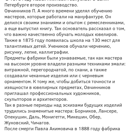
Петербурге второе производство.
Овчинников П. А много времени уделял обучению
мастеров, которые работали на мануфактуре. Он
делился своими знаниями и опытом с ремесленниками,
а еще выпустил книгу. Так основатель рассказал о том,
что важно качественно обучать молодых ювелиров.
Также в 1875 году появилась школа на 130 мест для
талантливых детей. Учеников обучали черчению,
рисунку, лепке, каллиграфии.
Предметы фабрики были узнаваемые, так как мастера
на высоком уровне владели разными техниками эмали:
витражной, перегородчатой, по скани, а также
создавали чеканные изделия или с черневым
орнаментом. К тому же, чтобы добиться точности и
изящности в ювелирных предметах, Овчинников
приглашал профессиональных художников,
скульпторов и архитекторов.
Так в разные периоды над эскизами будущих изделий
трудились знаменитые мастера: Борников, Лансере,
Опекушин, Даль, Монигетти, Микешин, Обер,
Жуковский, Чичагов.
После смерти Павла Акимовича в 1888 году фабрика