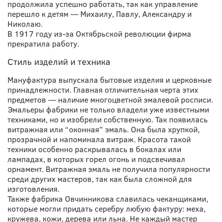
продолжила успешно работать, так как управление
перешло к детям
—
Михаилу, Павлу, Александру и
Николаю
.
В 1917 году из-за Октябрьской революции фирма
прекратила работу.
Стиль изделий и техника
Мануфактура выпускала бытовые изделия и церковные
принадлежности. Главная отличительная черта этих
предметов
—
наличие многоцветной эмалевой росписи.
Эмальеры фабрики не только владели уже известными
техниками, но и изобрели собственную. Так появилась
витражная или “оконная” эмаль. Она была хрупкой,
прозрачной и напоминала витраж. Красота такой
техники особенно раскрывалась в бокалах или
лампадах, в которых горел огонь и подсвечивал
орнамент. Витражная эмаль не получила популярности
среди других мастеров, так как была сложной для
изготовления.
Также фабрика Овчинникова славилась чеканщиками,
которые могли придать серебру любую фактуру: меха,
кружева, кожи, дерева или льна. Не каждый мастер