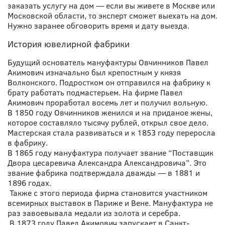
заказать услугу на дом —
если вы живете в Москве или
Московской области, то эксперт сможет выехать на дом.
Нужно
заранее обговорить время и дату выезда.
История ювелирной фабрики
Будущий основатель мануфактуры Овчинников Павел
Акимович изначально был крепостным у князя
Волконского. Подростком он отправился на фабрику к
брату работать подмастерьем. На фирме Павел
Акимович проработал восемь лет и получил вольную.
В 1850 году Овчинников женился и на приданое жены,
которое составляло
тысячу рублей,
открыл свое дело.
Мастерская стала развиваться и к 1853 году переросла
в фабрику.
В 1865 году мануфактура получает звание “Поставщик
Двора цесаревича Александра Александровича”. Это
звание фабрика подтверждала дважды
—
в 1881 и
1896 годах.
Также с этого периода фирма становится участником
всемирных выставок в Париже и Вене. Мануфактура не
раз завоевывала медали из золота и серебра.
В 1873 году Павел Акимович запускает в Санкт-