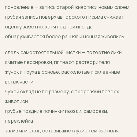
поновление — запись старой живописи новым слоем;
грубая запись поверх авторского письма снижает
оценку заметно, хотя под ней иногда
обнаруживается более ранняя и ценная живопись.
следы самостоятельной чистки — потёртые лики,
смытые лессировки, пятна от растворителя
жучок и труха в основе, расколотые и склеенные
встык части
чужой оклад не по размеру, с прорезями поверх
живописи
грубые поздние починки: гвозди, саморезы,
переклейка
залив или ожог, оставившие глухие тёмные поля