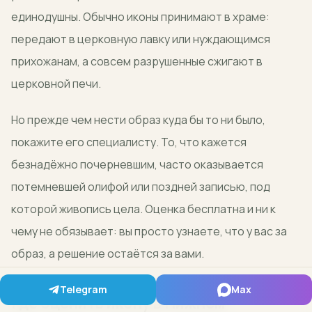
единодушны. Обычно иконы принимают в храме:
передают в церковную лавку или нуждающимся
прихожанам, а совсем разрушенные сжигают в
церковной печи.
Но прежде чем нести образ куда бы то ни было,
покажите его специалисту. То, что кажется
безнадёжно почерневшим, часто оказывается
потемневшей олифой или поздней записью, под
которой живопись цела. Оценка бесплатна и ни к
чему не обязывает: вы просто узнаете, что у вас за
образ, а решение остаётся за вами.
Telegram
Max
Где оценить икону в Нижнем