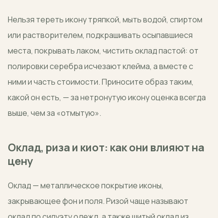
Нельзя тереть икону тряпкой, мыть водой, спиртом
или растворителем, подкрашивать осыпавшиеся
места, покрывать лаком, чистить оклад пастой: от
полировки серебра исчезают клейма, а вместе с
ними и часть стоимости. Приносите образ таким,
какой он есть, — за нетронутую икону оценка всегда
выше, чем за «отмытую».
Оклад, риза и киот: как они влияют на
цену
Оклад — металлическое покрытие иконы,
закрывающее фон и поля. Ризой чаще называют
оклад по силуэту одежд, а также шитый оклад из