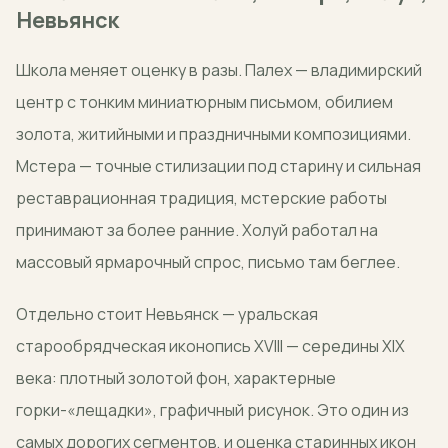
Невьянск
Школа меняет оценку в разы. Палех — владимирский
центр с тонким миниатюрным письмом, обилием
золота, житийными и праздничными композициями.
Мстера — точные стилизации под старину и сильная
реставрационная традиция, мстерские работы
принимают за более ранние. Холуй работал на
массовый ярмарочный спрос, письмо там беглее.
Отдельно стоит Невьянск — уральская
старообрядческая иконопись XVIII — середины XIX
века: плотный золотой фон, характерные
горки-«лещадки», графичный рисунок. Это один из
самых дорогих сегментов, и оценка старинных икон