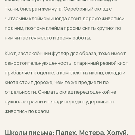
ткани, бисера и жемчуга. Серебряный оклад с
читаемым клеймом иногда стоит дороже живописи
под ним, поэтому клейма просим снять крупно: по
ним читается место и время работы.
Киот, застеклённый футляр для образа, тоже имеет
самостоятельную ценность: старинный резной киот
прибавляет к оценке, а комплект из иконы, оклада и
киота стоит дороже, чем те же предметы по
отдельности. Снимать оклад перед оценкой не
нужно: закраины и гвозди нередко удерживают
живопись по краям.
Школы письма: Палех, Мстера, Холуй,