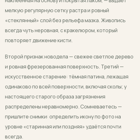
наклеенная на основу и покрытая лаком, — выдаёт
мелкую регулярную сетку растра и ровный
«стеклянный» слой без рельефа мазка. Живопись
всегда чуть неровная, с кракелюром, который
повторяет движение кисти.
Второй признак новодела — свежее светлое дерево
и ровная фрезерованная поверхность. Третий —
искусственное старение: тёмная патина, лежащая
одинаково по всей поверхности, включая сколы; у
настоящего старого образа загрязнения
распределены неравномерно. Сомневаетесь —
пришлите снимки: определить икону по фото на
уровне «старинная или поздняя» удаётся почти
всегда.