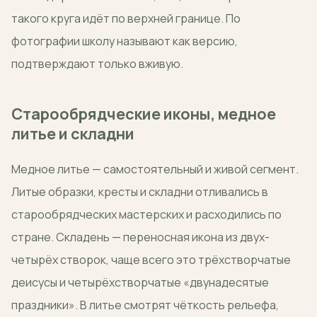
такого круга идёт по верхней границе. По
фотографии школу называют как версию,
подтверждают только вживую.
Старообрядческие иконы, медное
литье и складни
Медное литье — самостоятельный и живой сегмент.
Литые образки, кресты и складни отливались в
старообрядческих мастерских и расходились по
стране. Складень — переносная икона из двух-
четырёх створок, чаще всего это трёхстворчатые
деисусы и четырёхстворчатые «двунадесятые
праздники». В литье смотрят чёткость рельефа,