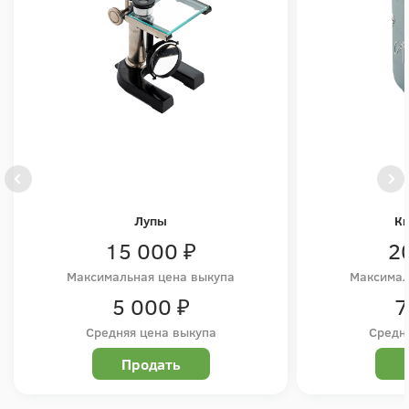
Лупы
К
15 000 ₽
2
Максимальная цена выкупа
Максимал
5 000 ₽
7
Средняя цена выкупа
Средн
Продать