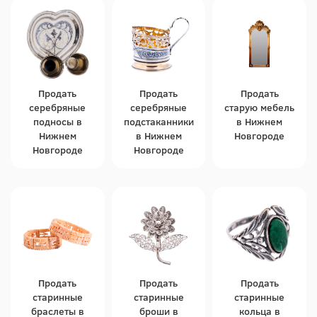
Продать
Продать
Продать
серебряные
серебряные
старую мебель
подносы в
подстаканники
в Нижнем
Нижнем
в Нижнем
Новгороде
Новгороде
Новгороде
Продать
Продать
Продать
старинные
старинные
старинные
браслеты в
броши в
кольца в