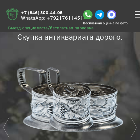
+7 (846) 300-44-05
WhatsApp:
+79217611451
Бесплатная оценка по фото
Продать антиквариат в Самаре.
Выезд специалиста/бесплатная парковка
Скупка антиквариата дорого.
00
а
ты
ная