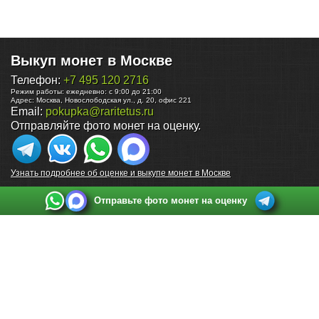
Выкуп монет в Москве
Телефон:
+7 495 120 2716
Режим работы:
ежедневно: с 9:00 до 21:00
Адрес:
Москва
,
Новослободская ул., д. 20, офис 221
Email:
pokupka@raritetus.ru
Отправляйте фото монет на оценку.
Узнать подробнее об оценке и выкупе монет в Москве
Отправьте фото монет на оценку
Выкуп монет в Санкт-Петербурге
Телефон:
+7 812 748 2349
Режим работы:
ежедневно: с 9:00 до 21:00
Адрес:
Санкт-Петербург
,
Ул. Садовая 38, ТД купца Яковлева, этаж 2, офис 211 (м.
Садовая, м. Спасская, м. Сенная Площадь)
Email:
spb@raritetus.ru