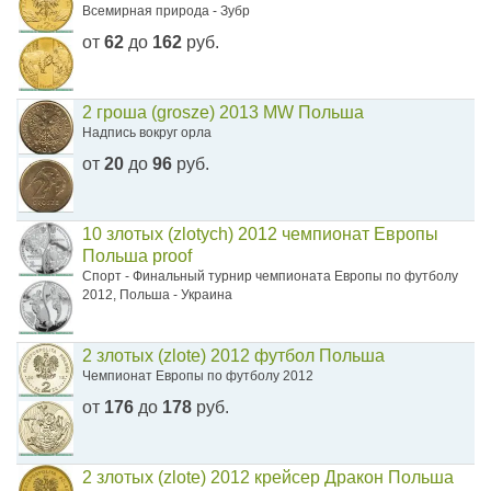
Всемирная природа - Зубр
от
62
до
162
руб.
2 гроша (grosze) 2013 MW Польша
Надпись вокруг орла
от
20
до
96
руб.
10 злотых (zlotych) 2012 чемпионат Европы
Польша proof
Спорт - Финальный турнир чемпионата Европы по футболу
2012, Польша - Украина
2 злотых (zlote) 2012 футбол Польша
Чемпионат Европы по футболу 2012
от
176
до
178
руб.
2 злотых (zlote) 2012 крейсер Дракон Польша