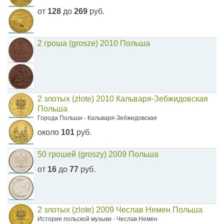
от
128
до
269
руб.
2 гроша (grosze) 2010 Польша
2 злотых (zlote) 2010 Кальваря-Зебжидовская
Польша
Города Польши - Кальваря-Зебжидовская
около
101
руб.
50 грошей (groszy) 2009 Польша
от
16
до
77
руб.
2 злотых (zlote) 2009 Чеслав Немен Польша
История польской музыки - Чеслав Немен