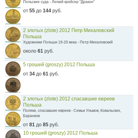
Польские суда - Легкий крейсер "Дракон"
от
55
до
144
руб.
2 злотых (zlote) 2012 Петр Михаловский
Польша
Художники Польши 19-20 века - Петр Михаловский
около
61
руб.
5 грошей (groszy) 2012 Польша
от
34
до
61
руб.
2 злотых (zlote) 2012 спасавшие евреев
Польша
Поляки, спасавшие евреев - Семьи Ульмов, Ковальских,
Баранков
от
81
до
85
руб.
10 грошей (groszy) 2012 Польша