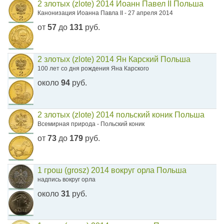
2 злотых (zlote) 2014 Иоанн Павел II Польша
Канонизация Иоанна Павла II - 27 апреля 2014
от
57
до
131
руб.
2 злотых (zlote) 2014 Ян Карский Польша
100 лет со дня рождения Яна Карского
около
94
руб.
2 злотых (zlote) 2014 польский коник Польша
Всемирная природа - Польский коник
от
73
до
179
руб.
1 грош (grosz) 2014 вокруг орла Польша
надпись вокруг орла
около
31
руб.