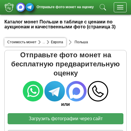
Отправьте фото монет на оценку
Toggl
navig
Каталог монет Польши в таблице с ценами по
аукционам и качественными фото (страница 3)
Стоимость монет
...
Европа
Польша
Отправьте фото монет на
бесплатную предварительную
оценку
или
Загрузить фотографии через сайт