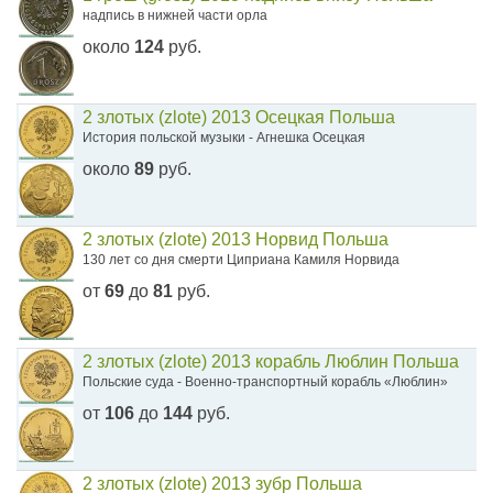
надпись в нижней части орла
около
124
руб.
2 злотых (zlote) 2013 Осецкая Польша
История польской музыки - Агнешка Осецкая
около
89
руб.
2 злотых (zlote) 2013 Норвид Польша
130 лет со дня смерти Циприана Камиля Норвида
от
69
до
81
руб.
2 злотых (zlote) 2013 корабль Люблин Польша
Польские суда - Военно-транспортный корабль «Люблин»
от
106
до
144
руб.
2 злотых (zlote) 2013 зубр Польша