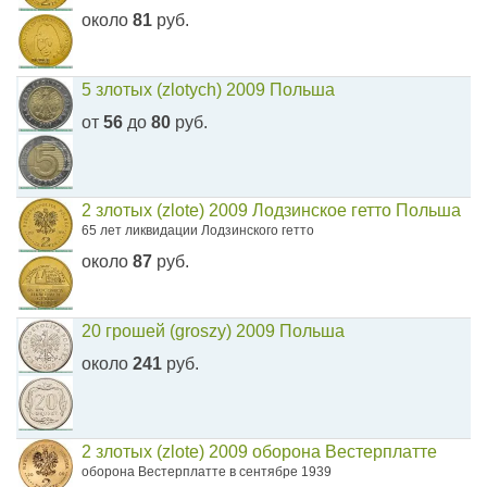
около
81
руб.
5 злотых (zlotych) 2009 Польша
от
56
до
80
руб.
2 злотых (zlote) 2009 Лодзинское гетто Польша
65 лет ликвидации Лодзинского гетто
около
87
руб.
20 грошей (groszy) 2009 Польша
около
241
руб.
2 злотых (zlote) 2009 оборона Вестерплатте
оборона Вестерплатте в сентябре 1939