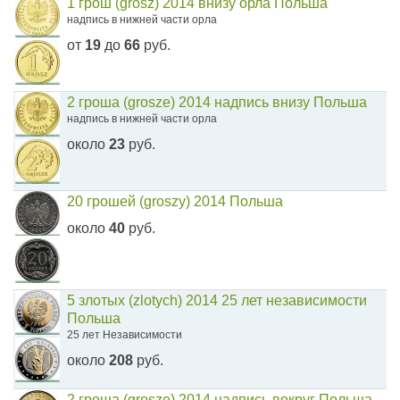
1 грош (grosz) 2014 внизу орла Польша
надпись в нижней части орла
от
19
до
66
руб.
2 гроша (grosze) 2014 надпись внизу Польша
надпись в нижней части орла
около
23
руб.
20 грошей (groszy) 2014 Польша
около
40
руб.
5 злотых (zlotych) 2014 25 лет независимости
Польша
25 лет Независимости
около
208
руб.
2 гроша (grosze) 2014 надпись вокруг Польша