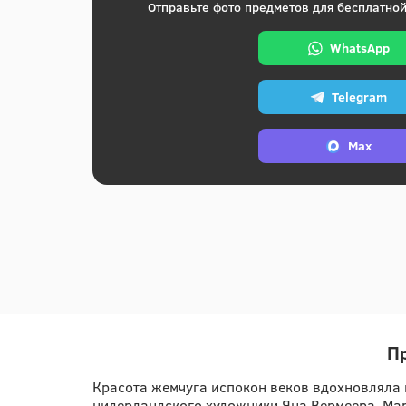
Отправьте фото предметов для бесплатной
WhatsApp
Telegram
Max
П
Красота жемчуга испокон веков вдохновляла 
нидерландского художники Яна Вермеера. Мар