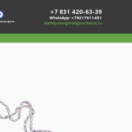
+7 831 420-63-39
WhatsApp:
+79217611451
ка по фото
nizhnij-novgorod@raritetus.ru