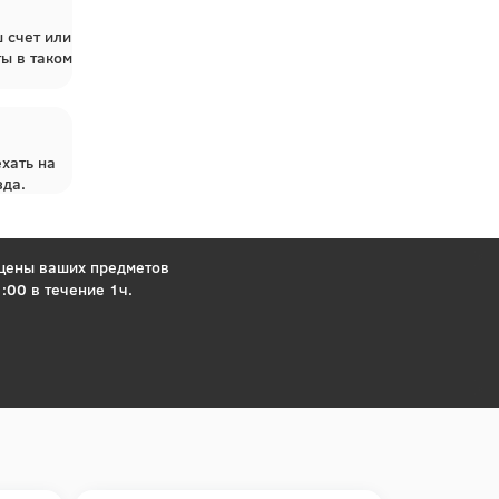
 счет или
ты в таком
хать на
зда.
 цены ваших предметов
:00 в течение 1ч.