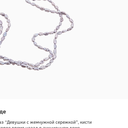
де
аз “Девушки с жемчужной сережкой”, кисти
торое время назад в аукционном доме