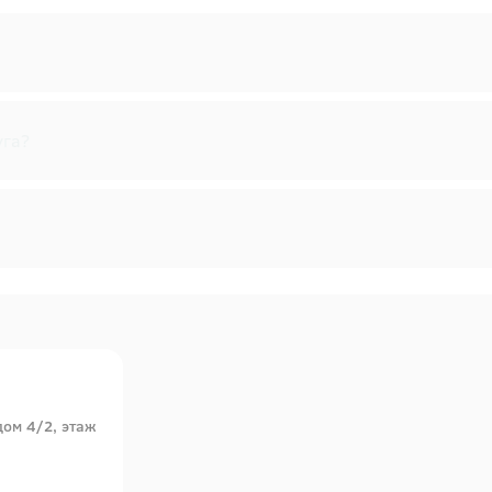
уга?
дом 4/2, этаж