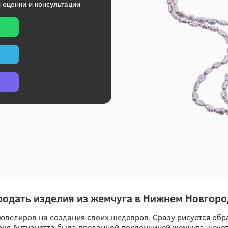
 оценки и консультации
родать изделия из жемчуга в Нижнем Новгоро
ювелиров на создания своих шедевров. Сразу рисуется обр
ия Антуанетта была преданной поклонницей жемчуга, неко