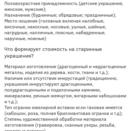
Половозрастная принадлежность
(детские украшения,
женские, мужские);
Назначение
(будничные; обрядовые; праздничные);
Место
ношения
(головные включая налобные,
височные, накосные, носовые, ушные, шейные,
нагрудные, наплечные, поясные, набедренные,
наручные, ножные)
Что формирует стоимость на старинные
украшения?
Материал изготовления
(драгоценный
и недрагоценные
металлы, изделия из дерева, кости, ткани и т.д.);
Наличие или отсутствие инкрустаций
(традиционно,
украшения инкрустируют драгоценными,
полудрагоценными и поделочными камнями,
минералами, речным жемчугом, янтарными кабошонами
и т.д.);
Тип огранки
ювелирной вставки если таковая имеется
(кабошон,
роза, полная бриллиантовая огранка и т.д);
Степень художественной обработки материала
изготовления
(гравировка,
сканные узоры, резьба,
эмалевые вставки)