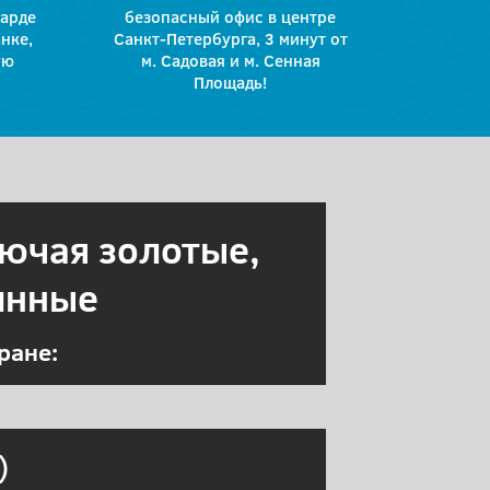
барде
безопасный офис в центре
нке,
Санкт-Петербурга, 3 минут от
ую
м. Садовая и м. Сенная
Площадь!
лючая золотые,
инные
ране:
)