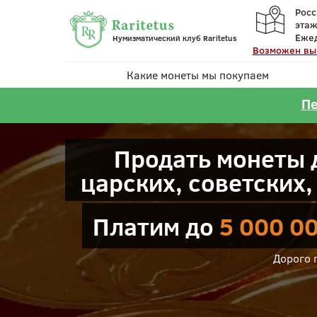
Росс
этаж
Ежед
Нумизматический клуб Raritetus
Возможен вы
Какие монеты мы покупаем
Пе
Продать монеты д
царских, советских
Платим до
5 000 0
Дорого 