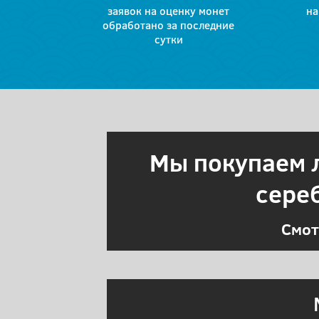
заявок на оценку монет
на
обработано за последние
сутки
Мы покупаем
сере
Смот