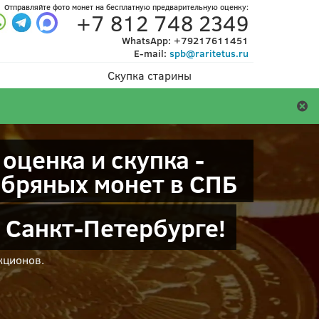
Отправляйте фото
монет
на бесплатную
предварительную
оценку:
+7 812 748 2349
WhatsApp:
+79217611451
E-mail:
spb@raritetus.ru
Скупка старины
оценка и скупка -
ебряных монет в СПБ
в Санкт-Петербурге!
кционов.