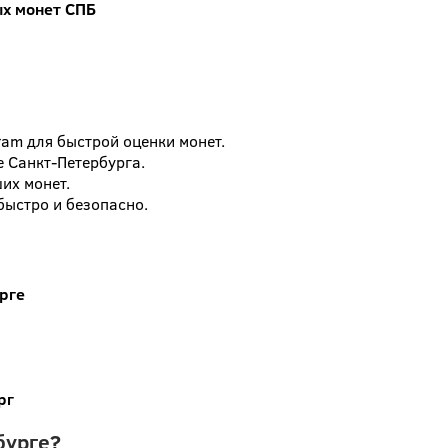
х монет СПБ
ram для быстрой оценки монет.
е Санкт-Петербурга.
их монет.
быстро и безопасно.
рге
рг
бурге?