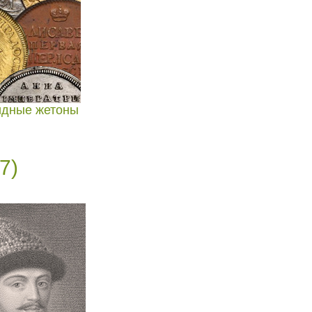
идные жетоны
7)