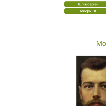
Шпицберген
Наборы ЦБ
Мо