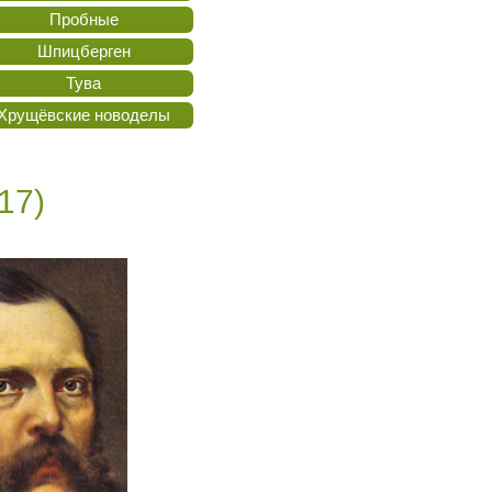
Пробные
Шпицберген
Тува
Хрущёвские новоделы
17)