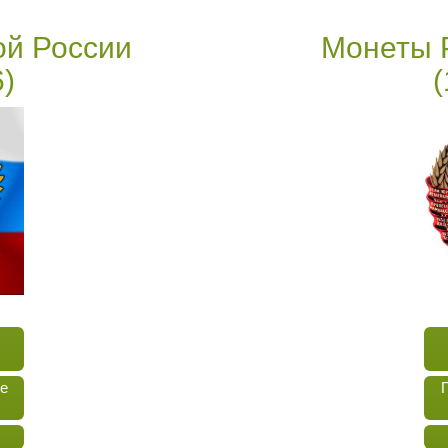
й России
Монеты 
6)
(
е