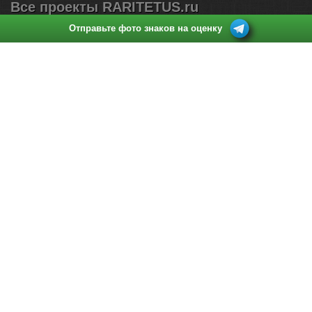
Все проекты RARITETUS.ru
Отправьте фото знаков на оценку
Поиск по нумизматическим аукционам
Каталог монет России (1700-2026)
Продать монеты
Каталог нумизматических статей
Куда и как продать монеты дорого: 15 подводных камней
Стоимость монет России
Стоимость монет СССР
Стоимость царских монет
Контактный e-mail:
pokupka@raritetus.ru
Любые идеи и предложения по улучшению сервиса –
приветствуются.
Информация о ценах монет, указанная на сайте не является
офертой в смысле, определяемом положениями ст. 435
Гражданского Кодекса РФ, а также не является окончательным
предложением о цене выкупа монет.