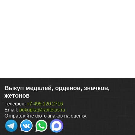
Выкуп медалей, орденов, значков,
жетонов
Телефон:
+7 495 120 2716
Email:
pokupka@raritetus.ru
Отправляйте фото знаков на оценку.