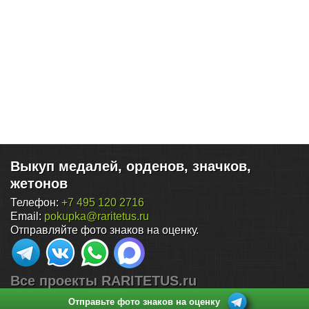
Выкуп медалей, орденов, значков,
жетонов
Телефон:
+7 495 120 2716
Email:
pokupka@raritetus.ru
Отправляйте фото знаков на оценку.
Все проекты RARITETUS.ru
Отправьте фото знаков на оценку
Поиск по нумизматическим аукционам