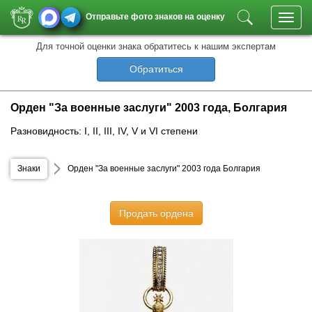
Отправьте фото знаков на оценку
Toggl
navig
Для точной оценки знака обратитесь к нашим экспертам
Обратиться
Орден "За военные заслуги" 2003 года, Болгария
Разновидность: I, II, III, IV, V и VI степени
Знаки
Орден "За военные заслуги" 2003 года Болгария
Продать ордена