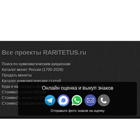
Все проекты RARITETUS.ru
Поиск по нумизматическим аукционам
Каталог монет России (1700-2026)
Продать монеты
Каталог нумизматических статей
Куда и как продать монеты дорого: 15 подводных камней
Онлайн оценка и выкуп знаков
Стоимость монет России
Стоимость монет СССР
Стоимость царских монет