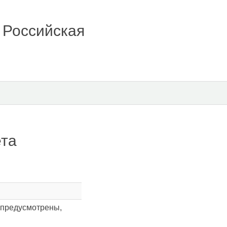
 Российская
ета
е предусмотрены,