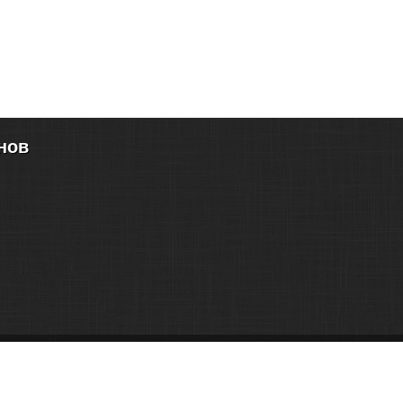
нов
ствуются.