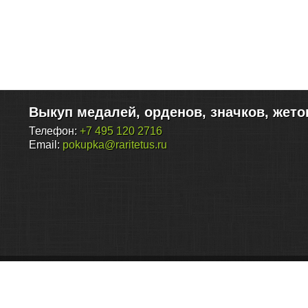
Выкуп медалей, орденов, значков, жето
Телефон:
+7 495 120 2716
Email:
pokupka@raritetus.ru
Контактный e-mail:
pokupka@raritetus.ru
Любые идеи и предложения по улучшению сервиса – привет