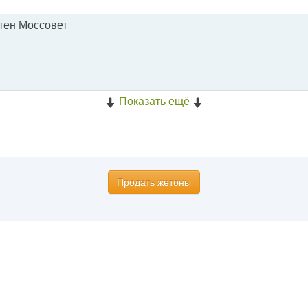
тен Моссовет
Показать ещё
Продать жетоны