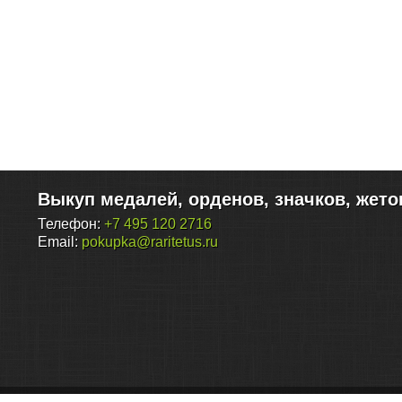
Выкуп медалей, орденов, значков, жето
Телефон:
+7 495 120 2716
Email:
pokupka@raritetus.ru