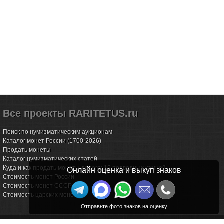
Все проекты RARITETUS.ru
Поиск по нумизматическим аукционам
Каталог монет России (1700-2026)
Продать монеты
Каталог нумизматических статей
Куда и как продать монеты дорого: 15 подводных камней
Онлайн оценка и выкуп знаков
Стоимость монет России
Стоимость монет СССР
Стоимость царских монет