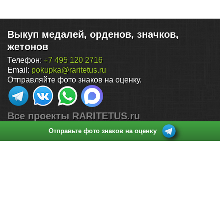
Выкуп медалей, орденов, значков,
жетонов
Телефон:
+7 495 120 2716
Email:
pokupka@raritetus.ru
Отправляйте фото знаков на оценку.
Все проекты RARITETUS.ru
Отправьте фото знаков на оценку
Поиск по нумизматическим аукционам
Каталог монет России (1700-2026)
Продать монеты
Каталог нумизматических статей
Куда и как продать монеты дорого: 15 подводных камней
Стоимость монет России
Стоимость монет СССР
Стоимость царских монет