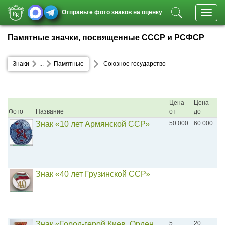
Отправьте фото знаков на оценку
Toggl
navig
Памятные значки, посвященные СССР и РСФСР
Знаки
...
Памятные
Союзное государство
Цена
Цена
Фото
Название
от
до
Знак «10 лет Армянской ССР»
50 000
60 000
Знак «40 лет Грузинской ССР»
Знак «Город-герой Киев. Орден
5
20