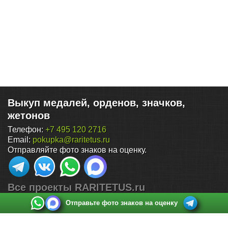
Выкуп медалей, орденов, значков,
жетонов
Телефон:
+7 495 120 2716
Email:
pokupka@raritetus.ru
Отправляйте фото знаков на оценку.
Все проекты RARITETUS.ru
Отправьте фото знаков на оценку
Поиск по нумизматическим аукционам
Каталог монет России (1700-2026)
Продать монеты