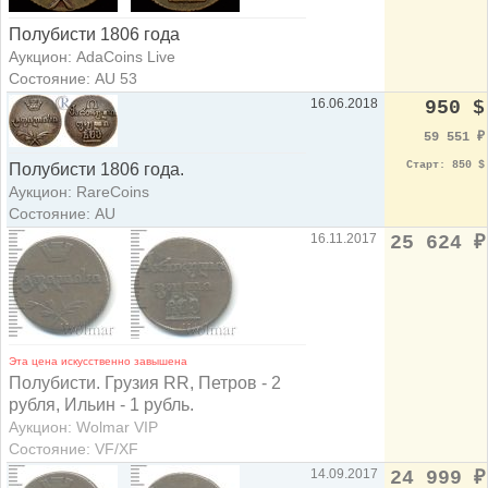
Полубисти 1806 года
Аукцион: AdaCoins Live
Состояние: AU 53
16.06.2018
950 $
59 551
₽
Старт: 850 $
Полубисти 1806 года.
Аукцион: RareCoins
Состояние: AU
16.11.2017
25 624
₽
Эта цена искусственно завышена
Полубисти. Грузия RR, Петров - 2
рубля, Ильин - 1 рубль.
Аукцион: Wolmar VIP
Состояние: VF/XF
14.09.2017
24 999
₽