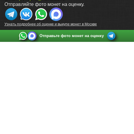
Отправляйте фото монет на оценку.
Узнать подробнее об оценке и выкупе монет в Москве
Отправьте фото монет на оценку
Выкуп монет в Санкт-Петербурге
Телефон:
+7 812 748 2349
Режим работы:
ежедневно: с 9:00 до 21:00
Адрес:
Санкт-Петербург
,
Ул. Садовая 38, ТД купца Яковлева, этаж 2, офис 211 (м.
Садовая, м. Спасская, м. Сенная Площадь)
Email:
spb@raritetus.ru
Выкуп монет в Нижнем Новгороде
Телефон:
+7 831 420-63-39
Режим работы:
ежедневно: с 9:00 до 21:00
Адрес:
Нижний Новгород
,
Площадь Максима Горького, дом 4/2, этаж 2, офис 8
Email:
nizhnij-novgorod@raritetus.ru
Выкуп монет в Новосибирске