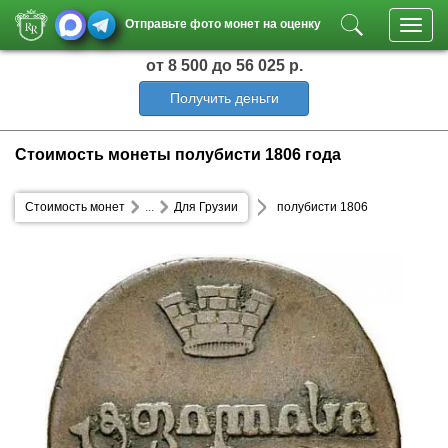
Отправьте фото монет на оценку
Toggl
navig
от 8 500
до 56 025 р.
Получить деньги
Стоимость монеты полубисти 1806 года
Стоимость монет
...
Для Грузии
полубисти 1806