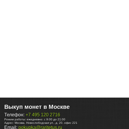
Выкуп монет в Москве
Телефон:
+7 495 120 2716
Режим работы:
ежедневно: с 9:00 до 21:00
Адрес:
Москва
,
Новослободская ул., д. 20, офис 221
Email:
pokupka@raritetus.ru