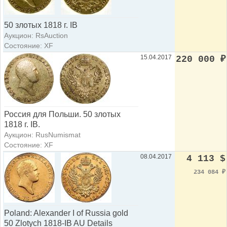
50 злотых 1818 г. IB
Аукцион: RsAuction
Состояние: XF
15.04.2017
220 000
₽
Россия для Польши. 50 злотых
1818 г. IB.
Аукцион: RusNumismat
Состояние: XF
08.04.2017
4 113 $
234 084
₽
Poland: Alexander I of Russia gold
50 Zlotych 1818-IB AU Details