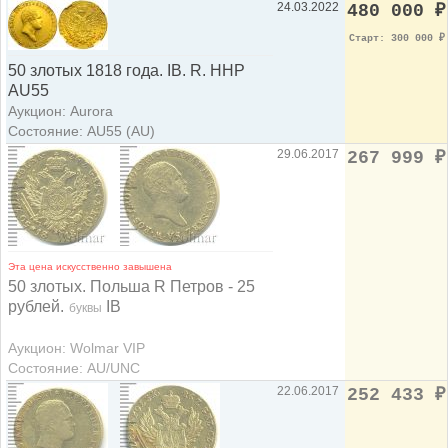
24.03.2022
480 000
₽
Старт: 300 000
₽
50 злотых 1818 года. IВ. R. ННР
AU55
Аукцион: Aurora
Состояние: AU55 (AU)
29.06.2017
267 999
₽
Эта цена искусственно завышена
50 злотых. Польша R Петров - 25
рублей.
IB
буквы
Аукцион: Wolmar VIP
Состояние: AU/UNC
22.06.2017
252 433
₽