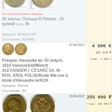
Эта цена искусственно завышена
50 злотых. Польша R Петров - 25
рублей
IB
буквы
Аукцион: Wolmar VIP
Состояние: AU/UNC
07.06.2017
4 500 €
287 018
₽
Старт: 4 200 €
Pologne, Alexandre Ier, 50 zlotych,
1818 VarsovieA/(différent)
ALEXANDER I. CESARZ SA. W.
ROS. KROL POLSKIBuste tête nue à
droite d'Alexandre IerR/26
Аукцион: iNumis
Состояние: AU
23.04.2017
255 000
₽
Старт: 255 000
₽