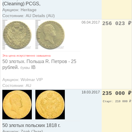
(Cleaning) PCGS,
Аукцион: Heritage
Состояние: AU Details (AU)
06.04.2017
256 023
₽
Эта цена искусственно завышена
50 злотых. Польша R. Петров - 25
рублей.
IB
буквы
Аукцион: Wolmar VIP
Состояние: AU
18.03.2017
235 000
₽
Старт: 210 000
₽
50 злотых польских 1818 г.
Аукцион: Znak (Знак)