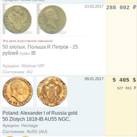
23.02.2017
288 002
₽
Эта цена искусственно завышена
50 злотых. Польша R Петров - 25
рублей
IB
буквы
Аукцион: Wolmar VIP
Состояние: AU
09.01.2017
5 405 $
327 851
₽
Poland: Alexander I of Russia gold
50 Zlotych 1818-IB AU55 NGC,
Аукцион: Heritage
Состояние: AU55 (AU)