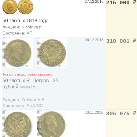
27.12.2016
215 000
₽
50 злотых 1818 года.
Аукцион: NicoInvest
Состояние: XF
08.12.2016
310 001
₽
Эта цена искусственно завышена
50 злотых R. Петров - 25
рублей
IE
буквы
Аукцион: Wolmar VIP
Состояние: AU/UNC
10.11.2016
305 975
₽