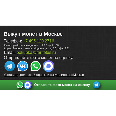
Выкуп монет в Москве
Телефон:
+7 495 120 2716
Режим работы:
ежедневно: с 9:00 до 21:00
Адрес:
Москва
,
Новослободская ул., д. 20, офис 221
Email:
pokupka@raritetus.ru
Отправляйте фото монет на оценку.
Узнать подробнее об оценке и выкупе монет в Москве
Отправьте фото монет на оценку
Выкуп монет в Санкт-Петербурге
Телефон:
+7 812 748 2349
Режим работы:
ежедневно: с 9:00 до 21:00
Адрес:
Санкт-Петербург
,
Ул. Садовая 38, ТД купца Яковлева, этаж 2, офис 211 (м.
Садовая, м. Спасская, м. Сенная Площадь)
Email:
spb@raritetus.ru