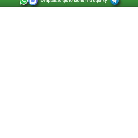
Отправьте фото монет на оценку
Выкуп монет в Санкт-Петербурге
Телефон:
+7 812 748 2349
Режим работы:
ежедневно: с 9:00 до 21:00
Адрес:
Санкт-Петербург
,
Ул. Садовая 38, ТД купца Яковлева, этаж 2, офис 211 (м.
Садовая, м. Спасская, м. Сенная Площадь)
Email:
spb@raritetus.ru
Выкуп монет в Нижнем Новгороде
Телефон:
+7 831 420-63-39
Режим работы:
ежедневно: с 9:00 до 21:00
Адрес:
Нижний Новгород
,
Площадь Максима Горького, дом 4/2, этаж 2, офис 8
Email:
nizhnij-novgorod@raritetus.ru
Выкуп монет в Новосибирске
Телефон:
+7 383 383 0921
Режим работы:
вТ-СБ: с 10:00 до 19:00
Адрес:
Новосибирск
,
Красный проспект 79 (БЦ Зелёные купола), офис 204 (м.
Гагаринская)
Email:
pokupka@raritetus.ru