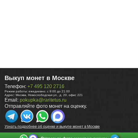
Выкуп монет в Москве
Телефон:
+7 495 120 2716
Режим работы:
ежедневно: с 9:00 до 21:00
Адрес:
Москва
,
Новослободская ул., д. 20, офис 221
Email:
pokupka@raritetus.ru
Отправляйте фото монет на оценку.
Узнать подробнее об оценке и выкупе монет в Москве