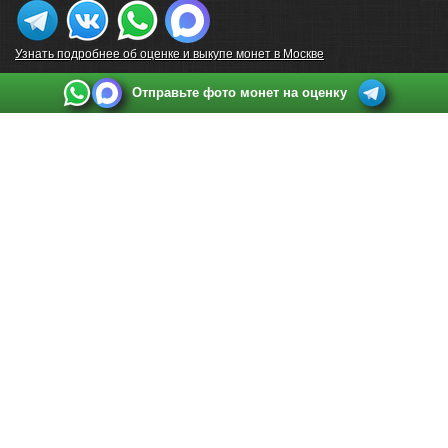
Узнать подробнее об оценке и выкупе монет в Москве
Отправьте фото монет на оценку
Выкуп монет в Санкт-Петербурге
Телефон:
+7 812 748 2349
Режим работы:
ежедневно: с 9:00 до 21:00
Адрес:
Санкт-Петербург
,
Ул. Садовая 38, ТД купца Яковлева, этаж 2, офис 211 (м.
Садовая, м. Спасская, м. Сенная Площадь)
Email:
spb@raritetus.ru
Выкуп монет в Нижнем Новгороде
Телефон:
+7 831 420-63-39
Режим работы:
ежедневно: с 9:00 до 21:00
Адрес:
Нижний Новгород
,
Площадь Максима Горького, дом 4/2, этаж 2, офис 8
Email:
nizhnij-novgorod@raritetus.ru
Выкуп монет в Новосибирске
Телефон:
+7 383 383 0921
Режим работы:
вТ-СБ: с 10:00 до 19:00