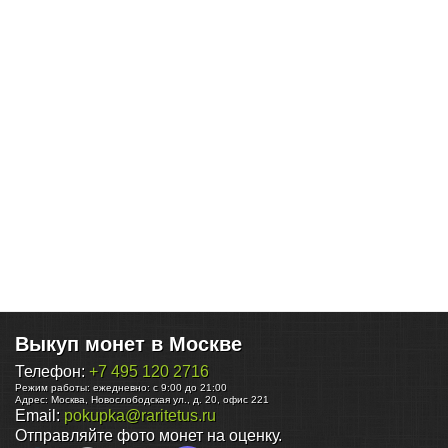
Выкуп монет в Москве
Телефон:
+7 495 120 2716
Режим работы:
ежедневно: с 9:00 до 21:00
Адрес:
Москва
,
Новослободская ул., д. 20, офис 221
Email:
pokupka@raritetus.ru
Отправляйте фото монет на оценку.