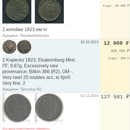
Старт: 20 000
₽
2 копейки 1823 ем пг
Аукцион: ReviewDetector
16.10.2013
12 000 ₣
425 741
₽
Старт: 350 ₣
2 Kopecks 1823, Ekaterinburg Mint,
ПГ. 9.67g. Excessively rare
provenance. Bitkin 366 (R2). GM -.
Very rare! 25 roubles acc. to Iljin!!
Very fine. 2
Аукцион: Sincona AG
02.12.2010
127 581
₽
Эта цена искусственно завышена