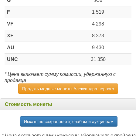
G
936
F
1 519
VF
4 298
XF
8 373
AU
9 430
UNC
31 350
* Цена включает сумму комиссии, удержанную с
продавца
Продать медные монеты Александра первого
Стоимость монеты
Искать по сохранности, слабам и аукционам
* Цена включает сумму комиссии, удержанную с продавца