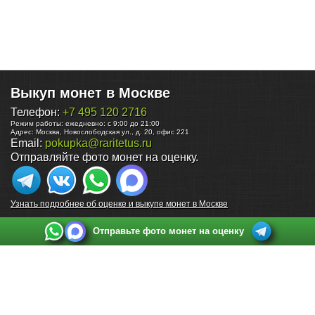
Выкуп монет в Москве
Телефон:
+7 495 120 2716
Режим работы:
ежедневно: с 9:00 до 21:00
Адрес:
Москва
,
Новослободская ул., д. 20, офис 221
Email:
pokupka@raritetus.ru
Отправляйте фото монет на оценку.
Узнать подробнее об оценке и выкупе монет в Москве
Отправьте фото монет на оценку
Выкуп монет в Санкт-Петербурге
Телефон:
+7 812 748 2349
Режим работы:
ежедневно: с 9:00 до 21:00
Адрес:
Санкт-Петербург
,
Ул. Садовая 38, ТД купца Яковлева, этаж 2, офис 211 (м.
Садовая, м. Спасская, м. Сенная Площадь)
Email:
spb@raritetus.ru