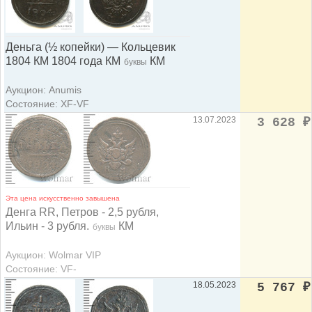
Деньга (½ копейки) — Кольцевик
1804 КМ 1804 года КМ
КМ
буквы
Аукцион: Anumis
Состояние: XF-VF
13.07.2023
3 628
₽
Эта цена искусственно завышена
Денга RR, Петров - 2,5 рубля,
Ильин - 3 рубля.
КМ
буквы
Аукцион: Wolmar VIP
Состояние: VF-
18.05.2023
5 767
₽