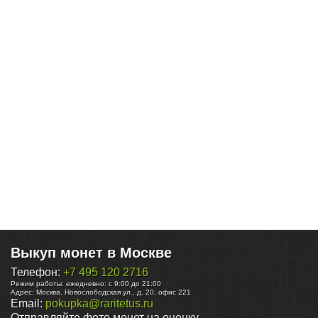
Выкуп монет в Москве
Телефон:
+7 495 120 2716
Режим работы:
ежедневно: с 9:00 до 21:00
Адрес:
Москва
,
Новослободская ул., д. 20, офис 221
Email:
pokupka@raritetus.ru
Отправляйте фото монет на оценку.