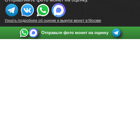
Узнать подробнее об оценке и выкупе монет в Москве
Отправьте фото монет на оценку
Выкуп монет в Санкт-Петербурге
Телефон:
+7 812 748 2349
Режим работы:
ежедневно: с 9:00 до 21:00
Адрес:
Санкт-Петербург
,
Ул. Садовая 38, ТД купца Яковлева, этаж 2, офис 211 (м.
Садовая, м. Спасская, м. Сенная Площадь)
Email:
spb@raritetus.ru
Выкуп монет в Нижнем Новгороде
Телефон:
+7 831 420-63-39
Режим работы:
ежедневно: с 9:00 до 21:00
Адрес:
Нижний Новгород
,
Площадь Максима Горького, дом 4/2, этаж 2, офис 8
Email:
nizhnij-novgorod@raritetus.ru
Выкуп монет в Новосибирске
Телефон:
+7 383 383 0921