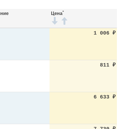
*
яние
Цена
1 006
₽
811
₽
6 633
₽