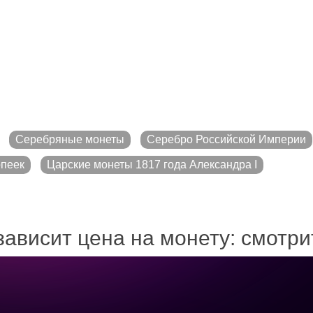
Серебряные монеты
Серебро Российской Империи
опеек
Царские монеты 1817 года Александра I
зависит цена на монету: смотр