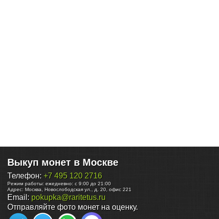
Выкуп монет в Москве
Телефон:
+7 495 120 2716
Режим работы:
ежедневно: с 9:00 до 21:00
Адрес:
Москва
,
Новослободская ул., д. 20, офис 221
Email:
pokupka@raritetus.ru
Отправляйте фото монет на оценку.