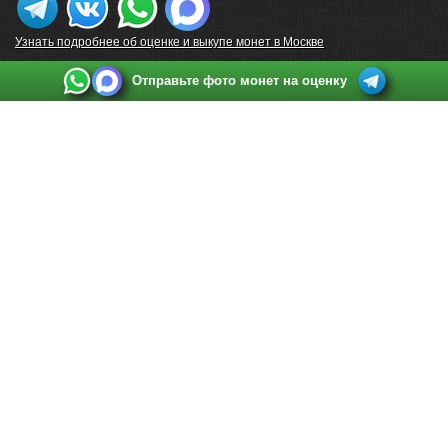
Узнать подробнее об оценке и выкупе монет в Москве
Отправьте фото монет на оценку
Выкуп монет в Санкт-Петербурге
Телефон:
+7 812 748 2349
Режим работы:
ежедневно: с 9:00 до 21:00
Адрес:
Санкт-Петербург
,
Ул. Садовая 38, ТД купца Яковлева, этаж 2, офис 211 (м.
Садовая, м. Спасская, м. Сенная Площадь)
Email:
spb@raritetus.ru
Выкуп монет в Нижнем Новгороде
Телефон:
+7 831 420-63-39
Режим работы:
ежедневно: с 9:00 до 21:00
Адрес:
Нижний Новгород
,
Площадь Максима Горького, дом 4/2, этаж 2, офис 8
Email:
nizhnij-novgorod@raritetus.ru
Выкуп монет в Новосибирске
Телефон:
+7 383 383 0921
Режим работы:
вТ-СБ: с 10:00 до 19:00
Адрес:
Новосибирск
,
Красный проспект 79 (БЦ Зелёные купола), офис 204 (м.