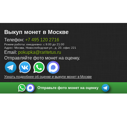
Выкуп монет в Москве
Телефон:
+7 495 120 2716
Режим работы:
ежедневно: с 9:00 до 21:00
Адрес:
Москва
,
Новослободская ул., д. 20, офис 221
Email:
pokupka@raritetus.ru
Отправляйте фото монет на оценку.
Узнать подробнее об оценке и выкупе монет в Москве
Отправьте фото монет на оценку
Выкуп монет в Санкт-Петербурге
Телефон:
+7 812 748 2349
Режим работы:
ежедневно: с 9:00 до 21:00
Адрес:
Санкт-Петербург
,
Ул. Садовая 38, ТД купца Яковлева, этаж 2, офис 211 (м.
Садовая, м. Спасская, м. Сенная Площадь)
Email:
spb@raritetus.ru