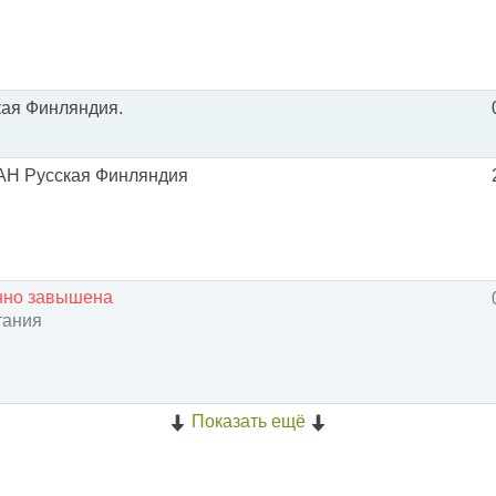
кая Финляндия.
АН Русская Финляндия
енно завышена
тания
Показать ещё