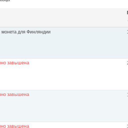
73 монета для Финляндии
енно завышена
енно завышена
енно завышена