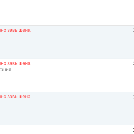
енно завышена
енно завышена
тания
енно завышена