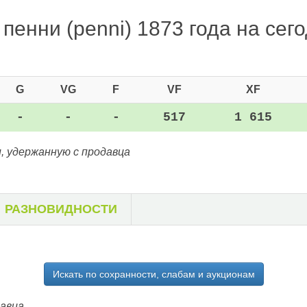
пенни (penni) 1873 года на сего
G
VG
F
VF
XF
-
-
-
517
1 615
, удержанную с продавца
РАЗНОВИДНОСТИ
Искать по сохранности, слабам и аукционам
давца