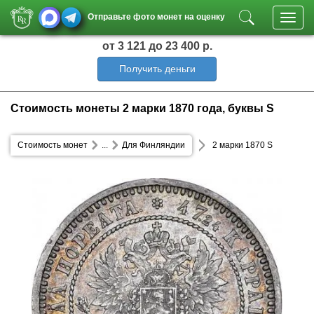
Отправьте фото монет на оценку
Toggl
navig
от 3 121
до 23 400 р.
Получить деньги
Стоимость монеты 2 марки 1870 года, буквы S
Стоимость монет
...
Для Финляндии
2 марки 1870 S