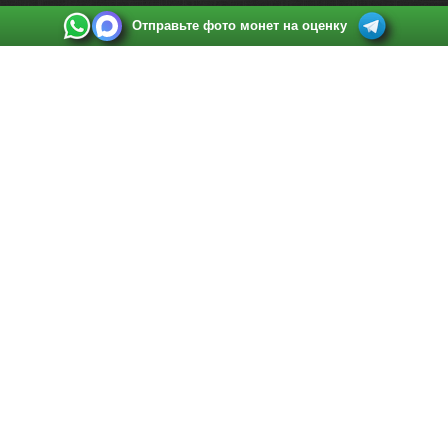
Отправьте фото монет на оценку
Выкуп монет в Санкт-Петербурге
Телефон:
+7 812 748 2349
Режим работы:
ежедневно: с 9:00 до 21:00
Адрес:
Санкт-Петербург
,
Ул. Садовая 38, ТД купца Яковлева, этаж 2, офис 211 (м.
Садовая, м. Спасская, м. Сенная Площадь)
Email:
spb@raritetus.ru
Выкуп монет в Нижнем Новгороде
Телефон:
+7 831 420-63-39
Режим работы:
ежедневно: с 9:00 до 21:00
Адрес:
Нижний Новгород
,
Площадь Максима Горького, дом 4/2, этаж 2, офис 8
Email:
nizhnij-novgorod@raritetus.ru
Выкуп монет в Новосибирске
Телефон:
+7 383 383 0921
Режим работы:
вТ-СБ: с 10:00 до 19:00
Адрес:
Новосибирск
,
Красный проспект 79 (БЦ Зелёные купола), офис 204 (м.
Гагаринская)
Email:
pokupka@raritetus.ru