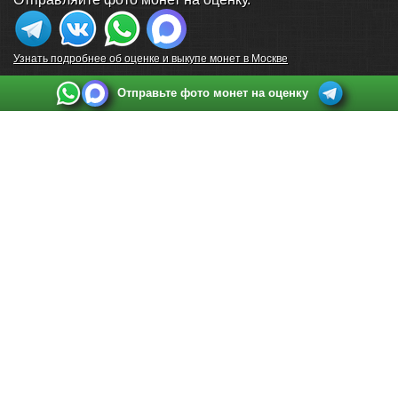
Узнать подробнее об оценке и выкупе монет в Москве
Отправьте фото монет на оценку
Выкуп монет в Санкт-Петербурге
Телефон:
+7 812 748 2349
Режим работы:
ежедневно: с 9:00 до 21:00
Адрес:
Санкт-Петербург
,
Ул. Садовая 38, ТД купца Яковлева, этаж 2, офис 211 (м.
Садовая, м. Спасская, м. Сенная Площадь)
Email:
spb@raritetus.ru
Выкуп монет в Нижнем Новгороде
Телефон:
+7 831 420-63-39
Режим работы:
ежедневно: с 9:00 до 21:00
Адрес:
Нижний Новгород
,
Площадь Максима Горького, дом 4/2, этаж 2, офис 8
Email:
nizhnij-novgorod@raritetus.ru
Выкуп монет в Новосибирске
Телефон:
+7 383 383 0921