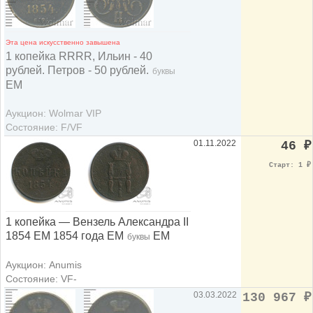
Эта цена искусственно завышена
1 копейка RRRR, Ильин - 40
рублей. Петров - 50 рублей.
буквы
ЕМ
Аукцион: Wolmar VIP
Состояние: F/VF
01.11.2022
46
₽
Старт: 1
₽
1 копейка — Вензель Александра II
1854 ЕМ 1854 года ЕМ
ЕМ
буквы
Аукцион: Anumis
Состояние: VF-
03.03.2022
130 967
₽