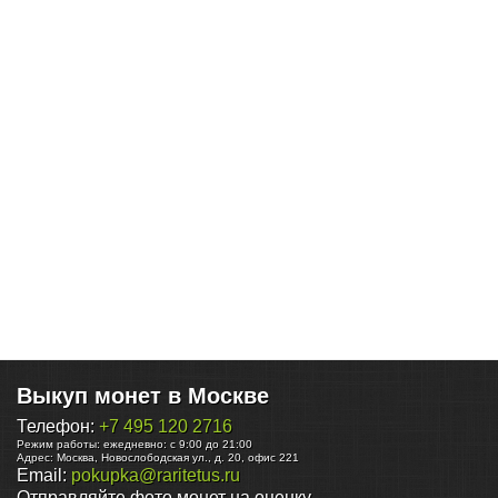
Выкуп монет в Москве
Телефон:
+7 495 120 2716
Режим работы:
ежедневно: с 9:00 до 21:00
Адрес:
Москва
,
Новослободская ул., д. 20, офис 221
Email:
pokupka@raritetus.ru
Отправляйте фото монет на оценку.