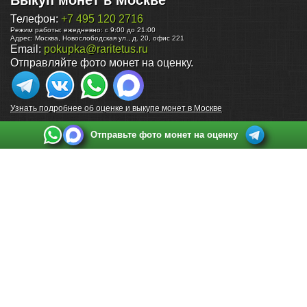
Выкуп монет в Москве
Телефон:
+7 495 120 2716
Режим работы:
ежедневно: с 9:00 до 21:00
Адрес:
Москва
,
Новослободская ул., д. 20, офис 221
Email:
pokupka@raritetus.ru
Отправляйте фото монет на оценку.
Узнать подробнее об оценке и выкупе монет в Москве
Отправьте фото монет на оценку
Выкуп монет в Санкт-Петербурге
Телефон:
+7 812 748 2349
Режим работы:
ежедневно: с 9:00 до 21:00
Адрес:
Санкт-Петербург
,
Ул. Садовая 38, ТД купца Яковлева, этаж 2, офис 211 (м.
Садовая, м. Спасская, м. Сенная Площадь)
Email:
spb@raritetus.ru
Выкуп монет в Нижнем Новгороде
Телефон:
+7 831 420-63-39
Режим работы:
ежедневно: с 9:00 до 21:00
Адрес:
Нижний Новгород
,
Площадь Максима Горького, дом 4/2, этаж 2, офис 8
Email:
nizhnij-novgorod@raritetus.ru