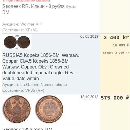
Эта цена искусственно завышена
5 копеек RR. Ильин - 3 рубля
буквы
ВМ
Аукцион: Wolmar VIP
Состояние: XF+/AU
05.05.2013
3 400 kr
16 093
₽
Старт: 3 000 kr
RUSSIA5 Kopeks 1856-BM, Warsaw,
Copper. Obv.5 Kopeks 1856-BM,
Warsaw, Copper. Obv.: Crowned
doubleheaded imperial eagle. Rev.:
Value, date within
Аукцион: La Galerie Numismatique
Состояние: VF35 (VF)
13.10.2012
575 000
₽
5 копеек 1856 года, ВМ.