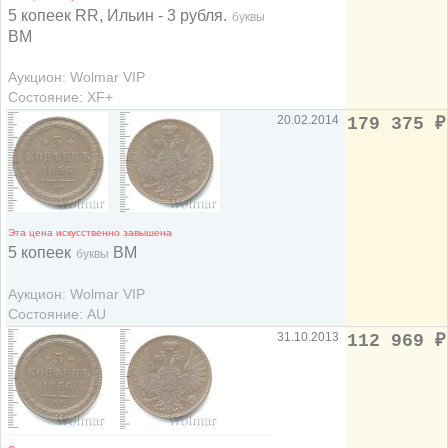
5 копеек RR, Ильин - 3 рубля.
буквы
ВМ
Аукцион: Wolmar VIP
Состояние: XF+
20.02.2014
179 375
₽
Эта цена искусственно завышена
5 копеек
ВМ
буквы
Аукцион: Wolmar VIP
Состояние: AU
31.10.2013
112 969
₽