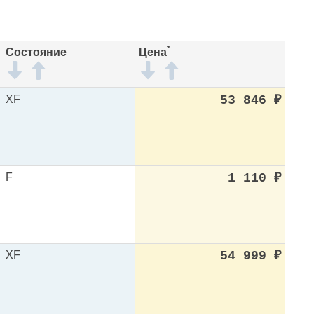
*
Состояние
Цена
XF
53 846
₽
F
1 110
₽
XF
54 999
₽