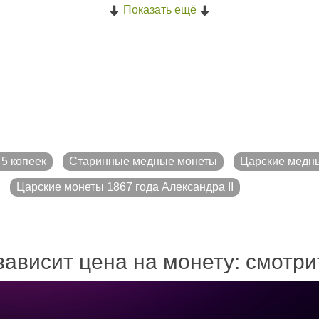
Показать ещё
5 копеек
Старинные медные монеты
Царские медн
Царские монеты 1867 года Александра II
зависит цена на монету: смотр