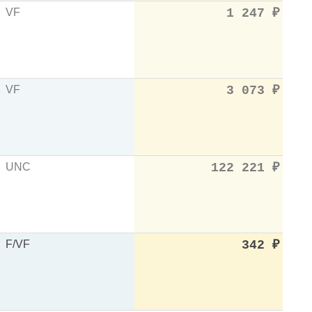
VF
1 247
₽
VF
3 073
₽
UNC
122 221
₽
F/VF
342
₽