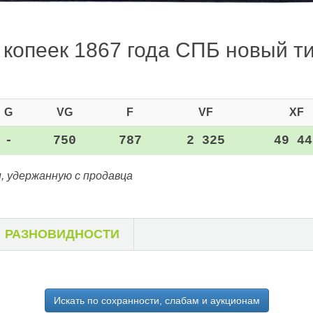
 копеек 1867 года СПБ новый ти
G
VG
F
VF
XF
-
750
787
2 325
49 44
, удержанную с продавца
РАЗНОВИДНОСТИ
Искать по сохранности, слабам и аукционам