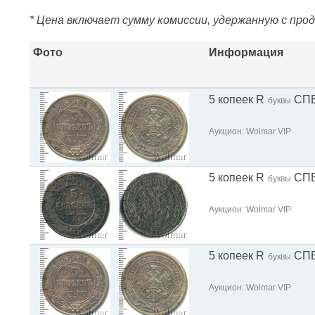
* Цена включает сумму комиссии, удержанную с про
Фото
Информация
5 копеек R
СП
буквы
Аукцион: Wolmar VIP
5 копеек R
СП
буквы
Аукцион: Wolmar VIP
5 копеек R
СП
буквы
Аукцион: Wolmar VIP