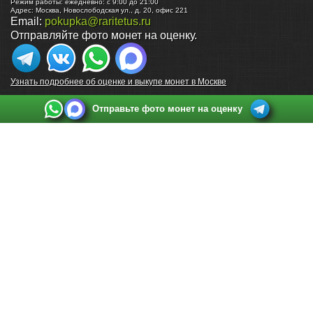
Режим работы:
ежедневно: с 9:00 до 21:00
Адрес:
Москва
,
Новослободская ул., д. 20, офис 221
Email:
pokupka@raritetus.ru
Отправляйте фото монет на оценку.
Узнать подробнее об оценке и выкупе монет в Москве
Отправьте фото монет на оценку
Выкуп монет в Санкт-Петербурге
Телефон:
+7 812 748 2349
Режим работы:
ежедневно: с 9:00 до 21:00
Адрес:
Санкт-Петербург
,
Ул. Садовая 38, ТД купца Яковлева, этаж 2, офис 211 (м.
Садовая, м. Спасская, м. Сенная Площадь)
Email:
spb@raritetus.ru
Выкуп монет в Нижнем Новгороде
Телефон:
+7 831 420-63-39
Режим работы:
ежедневно: с 9:00 до 21:00
Адрес:
Нижний Новгород
,
Площадь Максима Горького, дом 4/2, этаж 2, офис 8
Email:
nizhnij-novgorod@raritetus.ru