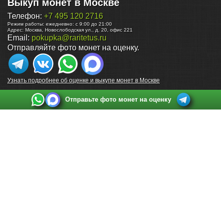
Выкуп монет в Москве
Телефон:
+7 495 120 2716
Режим работы:
ежедневно: с 9:00 до 21:00
Адрес:
Москва
,
Новослободская ул., д. 20, офис 221
Email:
pokupka@raritetus.ru
Отправляйте фото монет на оценку.
Узнать подробнее об оценке и выкупе монет в Москве
Отправьте фото монет на оценку
Выкуп монет в Санкт-Петербурге
Телефон:
+7 812 748 2349
Режим работы:
ежедневно: с 9:00 до 21:00
Адрес:
Санкт-Петербург
,
Ул. Садовая 38, ТД купца Яковлева, этаж 2, офис 211 (м.
Садовая, м. Спасская, м. Сенная Площадь)
Email:
spb@raritetus.ru
Выкуп монет в Нижнем Новгороде
Телефон:
+7 831 420-63-39
Режим работы:
ежедневно: с 9:00 до 21:00
Адрес:
Нижний Новгород
,
Площадь Максима Горького, дом 4/2, этаж 2, офис 8
Email:
nizhnij-novgorod@raritetus.ru