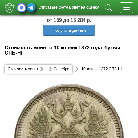
Отправьте фото монет на оценку
Toggl
navig
от 159
до 15 284 р.
Получить деньги
Стоимость монеты 10 копеек 1872 года, буквы
СПБ-HI
Стоимость монет
...
Серебро
10 копеек 1872 СПБ-HI