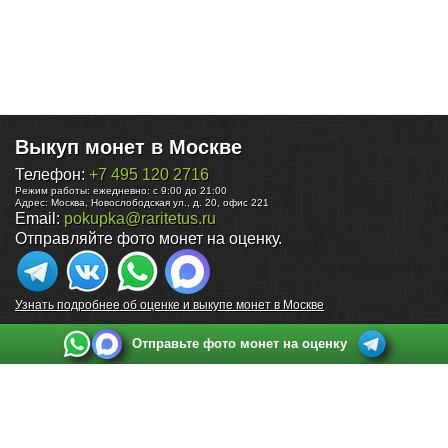
Выкуп монет в Москве
Телефон:
+7 495 120 2716
Режим работы:
ежедневно: с 9:00 до 21:00
Адрес:
Москва
,
Новослободская ул., д. 20, офис 221
Email:
pokupka@raritetus.ru
Отправляйте фото монет на оценку.
Узнать подробнее об оценке и выкупе монет в Москве
Отправьте фото монет на оценку
Выкуп монет в Санкт-Петербурге
Телефон:
+7 812 748 2349
Режим работы:
ежедневно: с 9:00 до 21:00
Адрес:
Санкт-Петербург
,
Ул. Садовая 38, ТД купца Яковлева, этаж 2, офис 211 (м.
Садовая, м. Спасская, м. Сенная Площадь)