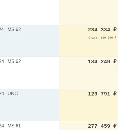
24
MS 62
234 334
₽
Старт: 200 000
₽
24
MS 62
184 249
₽
24
UNC
129 791
₽
24
MS 61
277 459
₽