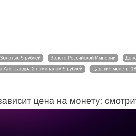
Золотые 5 рублей
Золото Российской Империи
Доро
ы Александра 2 номиналом 5 рублей
Царские монеты 18
зависит цена на монету: смотр