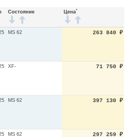
*
о
Состояние
Цена
25
MS 62
263 840
₽
25
XF-
71 750
₽
25
MS 62
397 130
₽
25
MS 62
297 259
₽