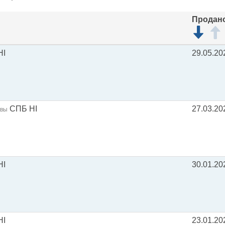
Продан
HI
29.05.20
СПБ HI
27.03.20
квы
HI
30.01.20
HI
23.01.20