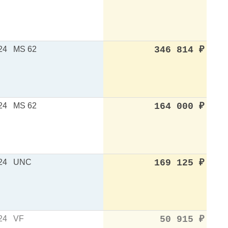
24
MS 62
346 814
₽
24
MS 62
164 000
₽
24
UNC
169 125
₽
24
VF
50 915
₽