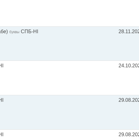
абе)
СПБ-НI
28.11.20
буквы
HI
24.10.20
HI
29.08.20
HI
29.08.20