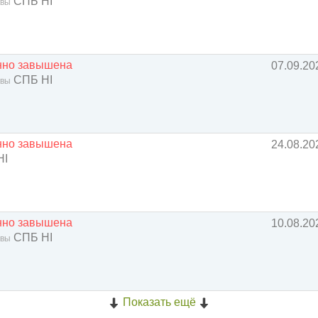
СПБ HI
квы
енно завышена
07.09.20
СПБ HI
квы
енно завышена
24.08.20
HI
енно завышена
10.08.20
СПБ HI
квы
Показать ещё