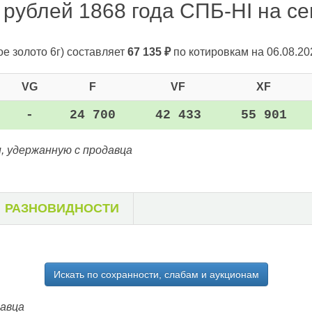
 рублей 1868 года СПБ-НІ на сег
ое золото 6г)
составляет
67 135
₽
по котировкам на 06.08.20
VG
F
VF
XF
-
24 700
42 433
55 901
, удержанную с продавца
РАЗНОВИДНОСТИ
Искать по сохранности, слабам и аукционам
давца