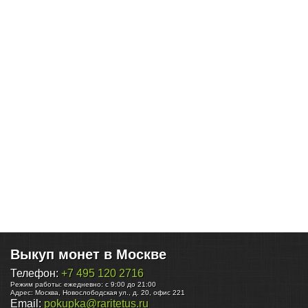
Выкуп монет в Москве
Телефон:
+7 495 120 2716
Режим работы:
ежедневно: с 9:00 до 21:00
Адрес:
Москва
,
Новослободская ул., д. 20, офис 221
Email:
pokupka@raritetus.ru