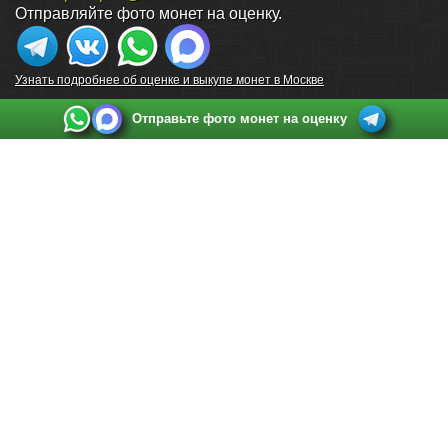
Отправляйте фото монет на оценку.
Узнать подробнее об оценке и выкупе монет в Москве
Отправьте фото монет на оценку
Выкуп монет в Санкт-Петербурге
Телефон:
+7 812 748 2349
Режим работы:
ежедневно: с 9:00 до 21:00
Адрес:
Санкт-Петербург
,
Ул. Садовая 38, ТД купца Яковлева, этаж 2, офис 211 (м.
Садовая, м. Спасская, м. Сенная Площадь)
Email:
spb@raritetus.ru
Выкуп монет в Нижнем Новгороде
Телефон:
+7 831 420-63-39
Режим работы:
ежедневно: с 9:00 до 21:00
Адрес:
Нижний Новгород
,
Площадь Максима Горького, дом 4/2, этаж 2, офис 8
Email:
nizhnij-novgorod@raritetus.ru
Выкуп монет в Новосибирске