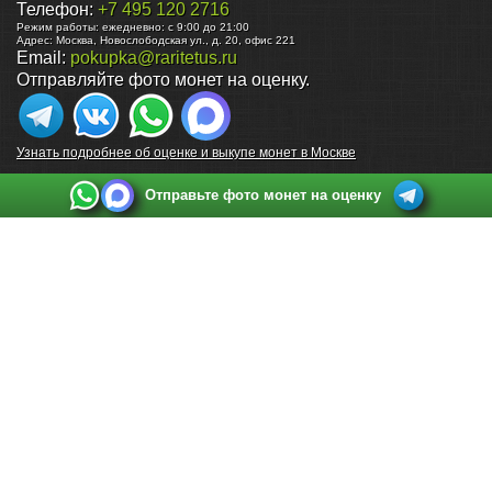
Телефон:
+7 495 120 2716
Режим работы:
ежедневно: с 9:00 до 21:00
Адрес:
Москва
,
Новослободская ул., д. 20, офис 221
Email:
pokupka@raritetus.ru
Отправляйте фото монет на оценку.
Узнать подробнее об оценке и выкупе монет в Москве
Отправьте фото монет на оценку
Выкуп монет в Санкт-Петербурге
Телефон:
+7 812 748 2349
Режим работы:
ежедневно: с 9:00 до 21:00
Адрес:
Санкт-Петербург
,
Ул. Садовая 38, ТД купца Яковлева, этаж 2, офис 211 (м.
Садовая, м. Спасская, м. Сенная Площадь)
Email:
spb@raritetus.ru
Выкуп монет в Нижнем Новгороде
Телефон:
+7 831 420-63-39
Режим работы:
ежедневно: с 9:00 до 21:00
Адрес:
Нижний Новгород
,
Площадь Максима Горького, дом 4/2, этаж 2, офис 8
Email:
nizhnij-novgorod@raritetus.ru