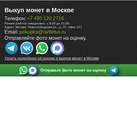
Выкуп монет в Москве
Телефон:
+7 495 120 2716
Режим работы:
ежедневно: с 9:00 до 21:00
Адрес:
Москва
,
Новослободская ул., д. 20, офис 221
Email:
pokupka@raritetus.ru
Отправляйте фото монет на оценку.
Узнать подробнее об оценке и выкупе монет в Москве
Отправьте фото монет на оценку
Выкуп монет в Санкт-Петербурге
Телефон:
+7 812 748 2349
Режим работы:
ежедневно: с 9:00 до 21:00
Адрес:
Санкт-Петербург
,
Ул. Садовая 38, ТД купца Яковлева, этаж 2, офис 211 (м.
Садовая, м. Спасская, м. Сенная Площадь)
Email:
spb@raritetus.ru
Выкуп монет в Нижнем Новгороде
Телефон:
+7 831 420-63-39
Режим работы:
ежедневно: с 9:00 до 21:00