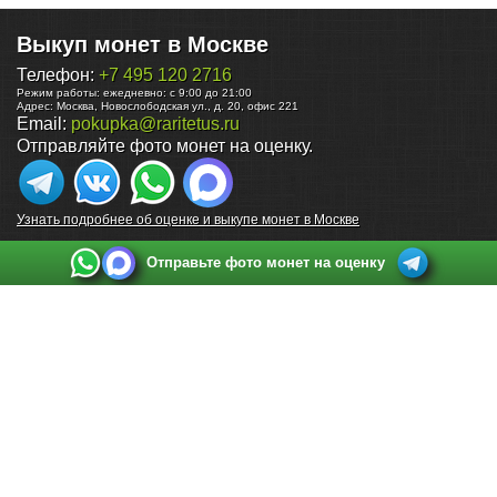
Выкуп монет в Москве
Телефон:
+7 495 120 2716
Режим работы:
ежедневно: с 9:00 до 21:00
Адрес:
Москва
,
Новослободская ул., д. 20, офис 221
Email:
pokupka@raritetus.ru
Отправляйте фото монет на оценку.
Узнать подробнее об оценке и выкупе монет в Москве
Отправьте фото монет на оценку
Выкуп монет в Санкт-Петербурге
Телефон:
+7 812 748 2349
Режим работы:
ежедневно: с 9:00 до 21:00
Адрес:
Санкт-Петербург
,
Ул. Садовая 38, ТД купца Яковлева, этаж 2, офис 211 (м.
Садовая, м. Спасская, м. Сенная Площадь)
Email:
spb@raritetus.ru
Выкуп монет в Нижнем Новгороде
Телефон:
+7 831 420-63-39