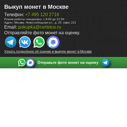
Выкуп монет в Москве
Телефон:
+7 495 120 2716
Режим работы:
ежедневно: с 9:00 до 21:00
Адрес:
Москва
,
Новослободская ул., д. 20, офис 221
Email:
pokupka@raritetus.ru
Отправляйте фото монет на оценку.
Узнать подробнее об оценке и выкупе монет в Москве
Отправьте фото монет на оценку
Выкуп монет в Санкт-Петербурге
Телефон:
+7 812 748 2349
Режим работы:
ежедневно: с 9:00 до 21:00
Адрес:
Санкт-Петербург
,
Ул. Садовая 38, ТД купца Яковлева, этаж 2, офис 211 (м.
Садовая, м. Спасская, м. Сенная Площадь)
Email:
spb@raritetus.ru
Выкуп монет в Нижнем Новгороде
Телефон:
+7 831 420-63-39
Режим работы:
ежедневно: с 9:00 до 21:00
Адрес:
Нижний Новгород
,
Площадь Максима Горького, дом 4/2, этаж 2, офис 8