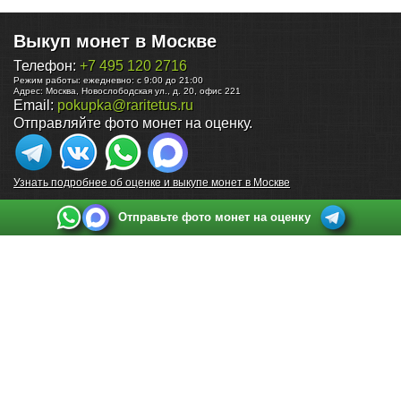
Выкуп монет в Москве
Телефон:
+7 495 120 2716
Режим работы:
ежедневно: с 9:00 до 21:00
Адрес:
Москва
,
Новослободская ул., д. 20, офис 221
Email:
pokupka@raritetus.ru
Отправляйте фото монет на оценку.
Узнать подробнее об оценке и выкупе монет в Москве
Отправьте фото монет на оценку
Выкуп монет в Санкт-Петербурге
Телефон:
+7 812 748 2349
Режим работы:
ежедневно: с 9:00 до 21:00
Адрес:
Санкт-Петербург
,
Ул. Садовая 38, ТД купца Яковлева, этаж 2, офис 211 (м.
Садовая, м. Спасская, м. Сенная Площадь)
Email:
spb@raritetus.ru
Выкуп монет в Нижнем Новгороде
Телефон:
+7 831 420-63-39