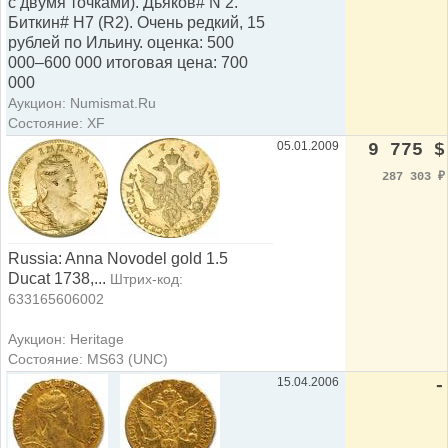
с двумя точками). Дьяков# N 2.
Биткин# Н7 (R2). Очень редкий, 15
рублей по Ильину. оценка: 500
000–600 000 итоговая цена: 700
000
Аукцион: Numismat.Ru
Состояние: XF
05.01.2009
9 775 $
287 303
₽
Russia: Anna Novodel gold 1.5
Ducat 1738,...
Штрих-код:
633165606002
Аукцион: Heritage
Состояние: MS63 (UNC)
15.04.2006
-