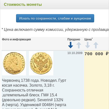
Стоимость монеты
Искать по сохранности, слабам и аукционам
* Цена включает сумму комиссии, удержанную с продавца
*
Фото и информация
Продано
Цена
10.10.2009
700 000
₽
Червонец 1738 года. Новодел. Гурт
косая насечка. Золото, 3,18 г.
Сохранность отличная
,штемпельный блеск. ГМ# 15.4
(довольно редкая). Severin# 132N
А (черта). Уздеников# 0046Н (черта