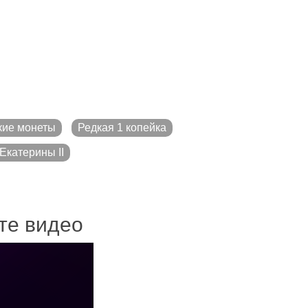
кие монеты
Редкая 1 копейка
Екатерины II
ите видео