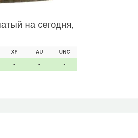
чатый на сегодня,
XF
AU
UNC
-
-
-