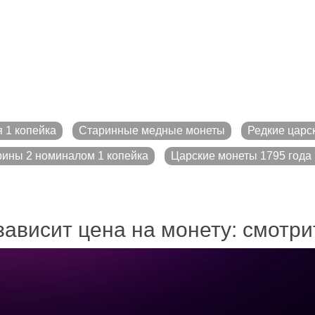
 1 копейка
Старинные медные монеты
Редкие царс
ины 2 номиналом 1 копейка
Царские монеты 1795 года 
зависит цена на монету: смотр