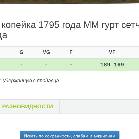
 копейка 1795 года ММ гурт сет
да
G
VG
F
VF
-
-
-
189 169
, удержанную с продавца
РАЗНОВИДНОСТИ
Искать по сохранности, слабам и аукционам