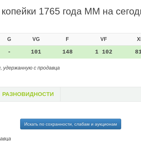
 копейки 1765 года ММ на сегодн
G
VG
F
VF
X
-
101
148
1 102
8
, удержанную с продавца
РАЗНОВИДНОСТИ
Искать по сохранности, слабам и аукционам
давца