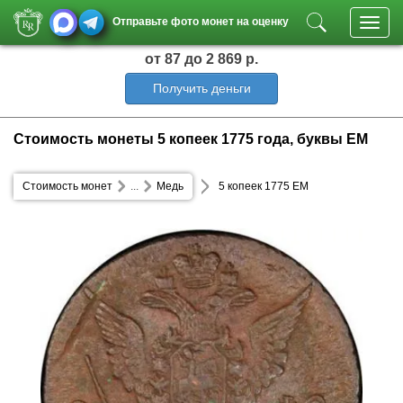
Отправьте фото монет на оценку
Toggl
navig
от 87
до 2 869 р.
Получить деньги
Стоимость монеты 5 копеек 1775 года, буквы ЕМ
Стоимость монет
...
Медь
5 копеек 1775 ЕМ