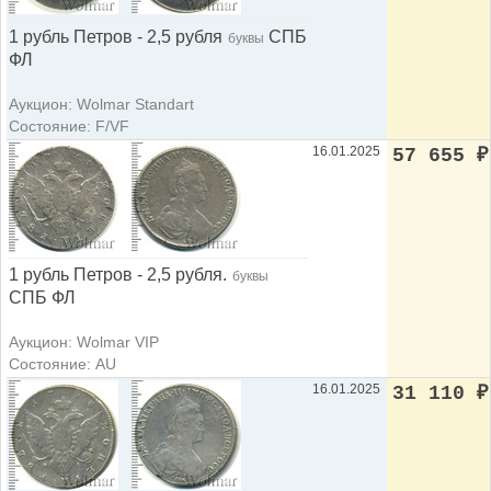
1 рубль Петров - 2,5 рубля
СПБ
буквы
ФЛ
Аукцион: Wolmar Standart
Состояние: F/VF
16.01.2025
57 655
₽
1 рубль Петров - 2,5 рубля.
буквы
СПБ ФЛ
Аукцион: Wolmar VIP
Состояние: AU
16.01.2025
31 110
₽