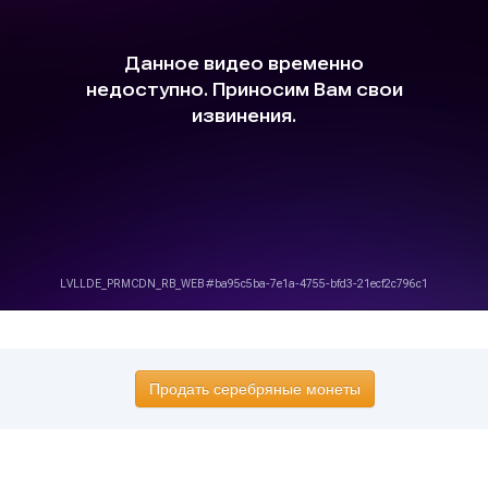
Продать серебряные монеты