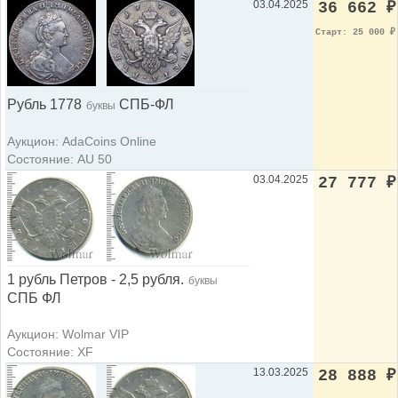
03.04.2025
36 662
₽
Старт: 25 000
₽
Рубль 1778
СПБ-ФЛ
буквы
Аукцион: AdaCoins Online
Состояние: AU 50
03.04.2025
27 777
₽
1 рубль Петров - 2,5 рубля.
буквы
СПБ ФЛ
Аукцион: Wolmar VIP
Состояние: XF
13.03.2025
28 888
₽