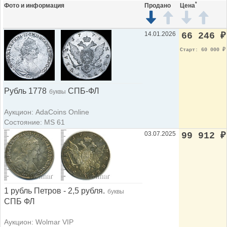
*
Фото и информация
Продано
Цена
14.01.2026
66 246
₽
Старт: 60 000
₽
Рубль 1778
СПБ-ФЛ
буквы
Аукцион: AdaCoins Online
Состояние: MS 61
03.07.2025
99 912
₽
1 рубль Петров - 2,5 рубля.
буквы
СПБ ФЛ
Аукцион: Wolmar VIP