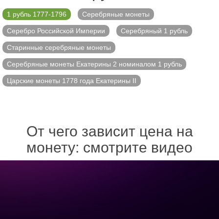
1 рубль 1777-1796
Серебряные монеты
Серебро Российской Империи
Серебряный 1 рубль
Старинные серебряные монеты
Серебряные монеты Екатерины 2 номиналом 1 рубль
Царские монеты 1778 года Екатерины II
От чего зависит цена на
монету: смотрите видео