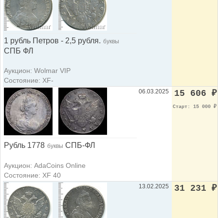
1 рубль Петров - 2,5 рубля.
буквы
СПБ ФЛ
Аукцион: Wolmar VIP
Состояние: XF-
06.03.2025
15 606
₽
Старт: 15 000
₽
Рубль 1778
СПБ-ФЛ
буквы
Аукцион: AdaCoins Online
Состояние: XF 40
13.02.2025
31 231
₽