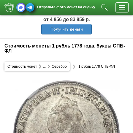
Отправьте фото монет на оценку
Toggl
navig
от 4 856
до 83 859 р.
Получить деньги
Стоимость монеты 1 рубль 1778 года, буквы СПБ-
ФЛ
Стоимость монет
...
Серебро
1 рубль 1778 СПБ-ФЛ