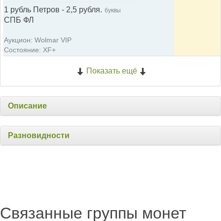
1 рубль Петров - 2,5 рубля.
буквы
СПБ ФЛ
Аукцион: Wolmar VIP
Состояние: XF+
Показать ещё
Описание
Разновидности
Связанные группы монет