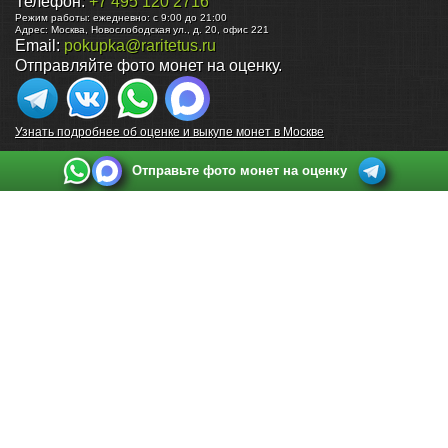
Телефон:
+7 495 120 2716
Режим работы:
ежедневно: с 9:00 до 21:00
Адрес:
Москва
,
Новослободская ул., д. 20, офис 221
Email:
pokupka@raritetus.ru
Отправляйте фото монет на оценку.
Узнать подробнее об оценке и выкупе монет в Москве
Отправьте фото монет на оценку
Выкуп монет в Санкт-Петербурге
Телефон:
+7 812 748 2349
Режим работы:
ежедневно: с 9:00 до 21:00
Адрес:
Санкт-Петербург
,
Ул. Садовая 38, ТД купца Яковлева, этаж 2, офис 211 (м.
Садовая, м. Спасская, м. Сенная Площадь)
Email:
spb@raritetus.ru
Выкуп монет в Нижнем Новгороде
Телефон:
+7 831 420-63-39
Режим работы:
ежедневно: с 9:00 до 21:00
Адрес:
Нижний Новгород
,
Площадь Максима Горького, дом 4/2, этаж 2, офис 8
Email:
nizhnij-novgorod@raritetus.ru