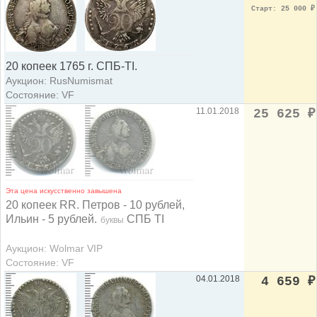
Старт: 25 000
₽
20 копеек 1765 г. СПБ-ТI.
Аукцион: RusNumismat
Состояние: VF
11.01.2018
25 625
₽
Эта цена искусственно завышена
20 копеек RR. Петров - 10 рублей,
Ильин - 5 рублей.
СПБ TI
буквы
Аукцион: Wolmar VIP
Состояние: VF
04.01.2018
4 659
₽