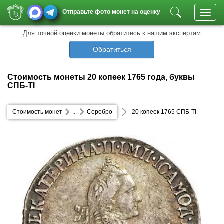
Отправьте фото монет на оценку
Toggl
navig
Для точной оценки монеты обратитесь к нашим экспертам
Обратиться
Стоимость монеты 20 копеек 1765 года, буквы
СПБ-ТI
Стоимость монет
...
Серебро
20 копеек 1765 СПБ-ТI