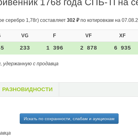
ривенник 1768 года СПБ-TI на се
ое серебро 1,78г)
составляет
302
₽
по котировкам на 07.08.2
G
VG
F
VF
XF
45
233
1 396
2 878
6 935
, удержанную с продавца
РАЗНОВИДНОСТИ
Искать по сохранности, слабам и аукционам
давца