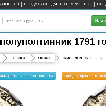
Ь МОНЕТЫ
ПРОДАТЬ ПРЕДМЕТЫ СТАРИНЫ
ПРО
Найт
полуполтинник 1791 г
Екатерина 2
Серебро
полуполтинник 1791 СПБ-ЯА
пить царские монеты Екатерины II
Продать серебряные мон