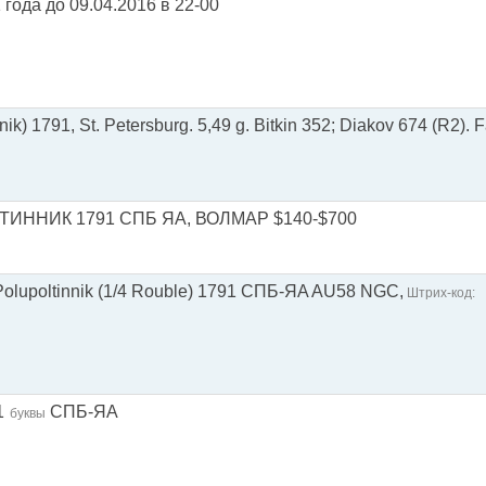
года до 09.04.2016 в 22-00
nik) 1791, St. Petersburg. 5,49 g. Bitkin 352; Diakov 674 (R2). 
ИННИК 1791 СПБ ЯА, ВОЛМАР $140-$700
I Polupoltinnik (1/4 Rouble) 1791 CПБ-ЯA AU58 NGC,
Штрих-код:
1
СПБ-ЯА
буквы