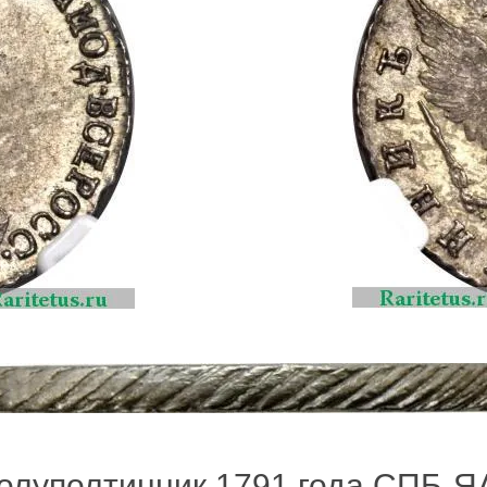
олуполтинник 1791 года СПБ-ЯА