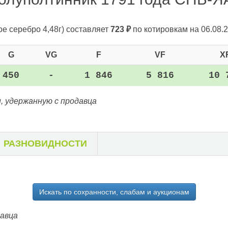
ое серебро 4,48г)
составляет
723
₽
по котировкам на 06.08.2
G
VG
F
VF
X
450
-
1 846
5 816
10 
, удержанную с продавца
РАЗНОВИДНОСТИ
Искать по сохранности, слабам и аукционам
давца