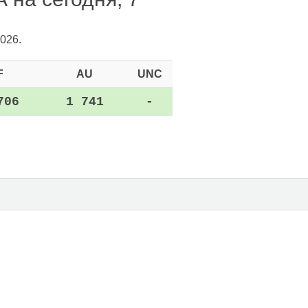
026.
F
AU
UNC
706
1 741
-