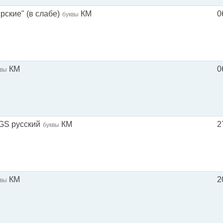
рские" (в слабе)
КМ
0
буквы
КМ
0
квы
NGS русский
КМ
2
буквы
КМ
2
квы