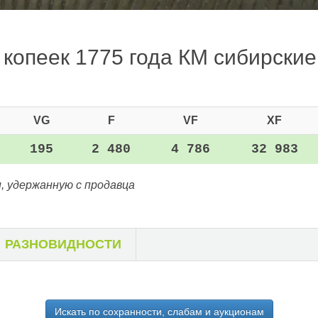
 копеек 1775 года КМ сибирские 
VG
F
VF
XF
195
2 480
4 786
32 983
, удержанную с продавца
РАЗНОВИДНОСТИ
Искать по сохранности, слабам и аукционам