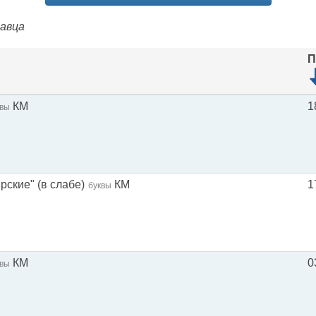
давца
П
КМ
1
квы
рские" (в слабе)
КМ
1
буквы
КМ
0
квы