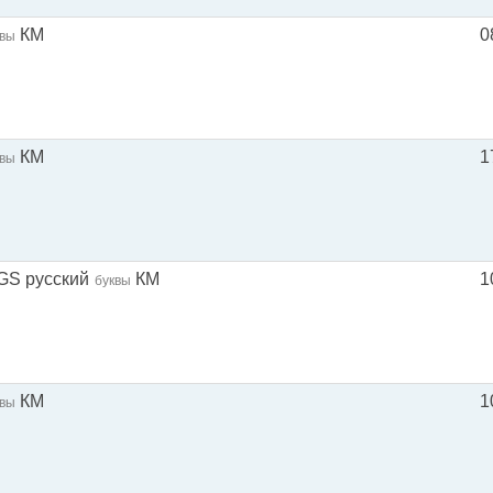
КМ
0
квы
КМ
1
квы
NGS русский
КМ
1
буквы
КМ
1
квы