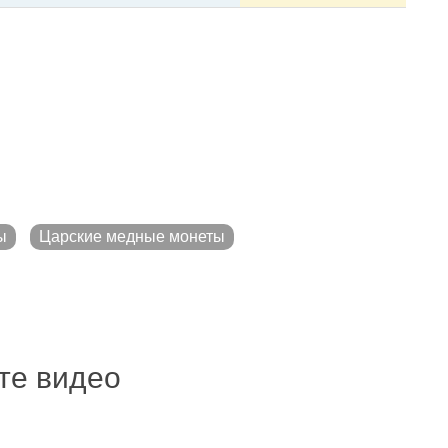
ы
Царские медные монеты
ите видео