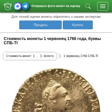
Отправьте фото монет на оценку
Toggl
navig
Для точной оценки монеты обратитесь к нашим экспертам
Продать
Купить
Стоимость монеты 1 червонец 1766 года, буквы
СПБ-TI
Стоимость монет
...
Золото
1 червонец 1766 СПБ-TI