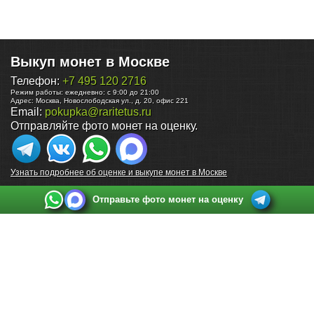
Выкуп монет в Москве
Телефон:
+7 495 120 2716
Режим работы:
ежедневно: с 9:00 до 21:00
Адрес:
Москва
,
Новослободская ул., д. 20, офис 221
Email:
pokupka@raritetus.ru
Отправляйте фото монет на оценку.
Узнать подробнее об оценке и выкупе монет в Москве
Отправьте фото монет на оценку
Выкуп монет в Санкт-Петербурге
Телефон:
+7 812 748 2349
Режим работы:
ежедневно: с 9:00 до 21:00
Адрес:
Санкт-Петербург
,
Ул. Садовая 38, ТД купца Яковлева, этаж 2, офис 211 (м.
Садовая, м. Спасская, м. Сенная Площадь)
Email:
spb@raritetus.ru