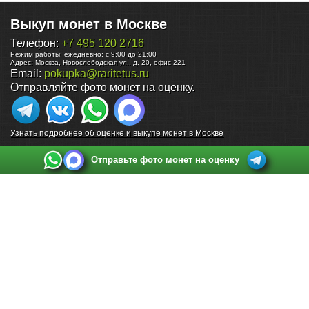
Выкуп монет в Москве
Телефон:
+7 495 120 2716
Режим работы:
ежедневно: с 9:00 до 21:00
Адрес:
Москва
,
Новослободская ул., д. 20, офис 221
Email:
pokupka@raritetus.ru
Отправляйте фото монет на оценку.
Узнать подробнее об оценке и выкупе монет в Москве
Отправьте фото монет на оценку
Выкуп монет в Санкт-Петербурге
Телефон:
+7 812 748 2349
Режим работы:
ежедневно: с 9:00 до 21:00
Адрес:
Санкт-Петербург
,
Ул. Садовая 38, ТД купца Яковлева, этаж 2, офис 211 (м.
Садовая, м. Спасская, м. Сенная Площадь)
Email:
spb@raritetus.ru
Выкуп монет в Нижнем Новгороде
Телефон:
+7 831 420-63-39
Режим работы:
ежедневно: с 9:00 до 21:00